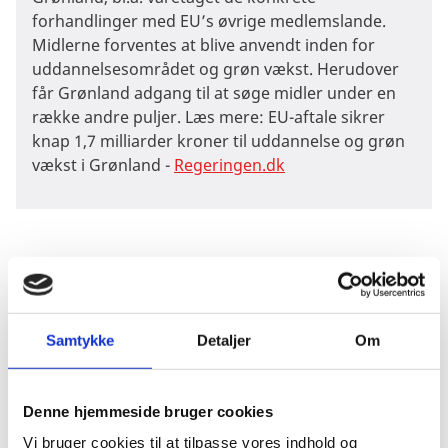
forhandlinger med EU’s øvrige medlemslande.
Midlerne forventes at blive anvendt inden for
uddannelsesområdet og grøn vækst. Herudover
får Grønland adgang til at søge midler under en
række andre puljer. Læs mere: EU-aftale sikrer
knap 1,7 milliarder kroner til uddannelse og grøn
vækst i Grønland -
Regeringen.dk
Færøernes samarbejde med EU er primært baseret på
tre aftaler inden for fiskeri, handel, og forskning, der
Samtykke
Detaljer
Om
alle er overtaget sagsområder.
Grønland er knyttet til EU gennem den særlige
Denne hjemmeside bruger cookies
associe­ringsordning for oversøiske lande og
territorier (OLT). EU-landene vedtog den 5. oktober
Vi bruger cookies til at tilpasse vores indhold og