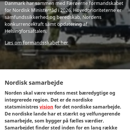
Danmark har sammen med Færøerne formandskabet
for Nordisk Ministerråd i 2026. Hovedprioriteterne er
samfundssikkerhed og beredskab, Nordens
konkurrencekraft samt opdatering af
Helsingforsaftalen.
Læs om formandsskabet her
Nordisk samarbejde
Norden skal være verdens mest bæredygtige og
integrerede region. Det er de nordiske
statsministres
vision
for det nordiske samarbejde.
De nordiske lande har et stærkt og velfungerende
samarbejde, som bygger på fælles værdier.
Samarbejdet finder sted inden for en lang række