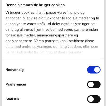
Denne hjemmeside bruger cookies
regeringer samarbejder. Samarbejdet omfatter de
otte nordiske lande. Det juridiske grundlag for
Vi bruger cookies til at tilpasse vores indhold og
samarbejdet er Helsingforsaftalen, der trådte i kraft 1.
annoncer, til at vise dig funktioner til sociale medier og til
juli 1962 og siden er revideret flere gange.
at analysere vores trafik. Vi deler også oplysninger om
din brug af vores hjemmeside med vores partnere inden
for sociale medier, annonceringspartnere og
Nordisk Ministerråd – det nordiske
analysepartnere. Vores partnere kan kombinere disse
regeringssamarbejde
data med andre oplysninger, du har givet dem, eller som
de har indsamlet fra din brug af deres tjenester.
Nordisk Ministerråd blev etableret i 1971. Det er et
eksempel på et klassisk mellemstatsligt samarbejde,
hvor beslutninger træffes med enstemmighed mellem
S
medlemslandene. Formandskabet for
Nødvendig
a
Ministerrådet går på tur mellem landene for et år ad
m
gangen og assisteres af generalsekretæren og et
t
Præferencer
sekretariat, der har til huse i København.
y
k
Nordisk Ministerråds sekretariat faciliterer
k
Statistik
samarbejdet mellem de nordiske regeringers ledende
e