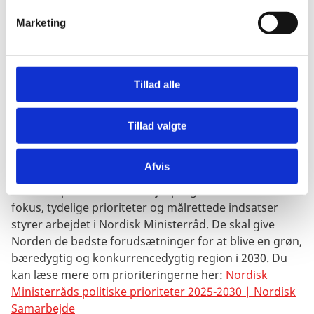
organer. Under ministerrådets budget støttes en
v
Marketing
række projekter og programmer inden for områder,
a
hvor der er en klar merværdi ved fælles nordiske
l
indsatser. Formålet er, at skabe en integreret region,
g
hvor Nordens borgere frit kan arbejde, bo og drive
Tillad alle
forretning på tværs af de 8 nordiske lande. . De
nordiske statsministres 2030 vision for Norden, har
Tillad valgte
således fokus på at skabe den mest
konkurrencedygtige, socialt bæredygtige og grønne
region i verden.
Afvis
14 sektorpolitiske samarbejdsprogrammer med fælles
fokus, tydelige prioriteter og målrettede indsatser
styrer arbejdet i Nordisk Ministerråd. De skal give
Norden de bedste forudsætninger for at blive en grøn,
bæredygtig og konkurrencedygtig region i 2030. Du
kan læse mere om prioriteringerne her:
Nordisk
Ministerråds politiske prioriteter 2025-2030 | Nordisk
Samarbejde