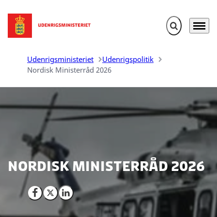
Fold søgefelt u
Menu
Gå til forsiden
Udenrigsministeriet
Udenrigspolitik
Nordisk Ministerråd 2026
Nordisk Ministerråd 2026
Del på Facebook
Del på X (Twitter)
Del på LinkedIn