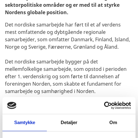
sektorpolitiske områder og er med til at styrke
Nordens globale position.
Det nordiske samarbejde har ført til et af verdens
mest omfattende og dybtgående regionale
samarbejder, som omfatter Danmark, Finland, Island,
Norge og Sverige, Færøerne, Grønland og Åland.
Det nordiske samarbejde bygger på det
mellemfolkelige samarbejde, som opstod i perioden
efter 1. verdenskrig og som førte til dannelsen af
foreningen Norden, som skabte et fundament for
samarbejde og samhørighed i Norden.
Det formelle nordiske samarbejde
Det formelle – eller institutionaliserede - nordiske
samarbejde foregår dels inden for rammerne af
Samtykke
Detaljer
Om
Nordisk Råd, som er parlamentarikersamarbejdet,
dels i Nordisk Ministerråd, hvor de nordiske