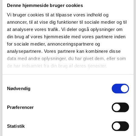
Denne hjemmeside bruger cookies
EU
Vi bruger cookies til at tilpasse vores indhold og
annoncer, til at vise dig funktioner til sociale medier og til
Rådet - sanktioner: hvordan og hvornår EU vedtager
at analysere vores trafik. Vi deler også oplysninger om
sanktioner
din brug af vores hjemmeside med vores partnere inden
European Union External Action - Sanctions Policy
for sociale medier, annonceringspartnere og
analysepartnere. Vores partnere kan kombinere disse
Konsolideret EU-liste - Financial Sanctions Database
data med andre oplysninger, du har givet dem, eller som
de har indsamlet fra din brug af deres tjenester.
FN
Generelt om FN-sanktioner
S
Nødvendig
a
Report of the Informal Working Group on General
m
Issues of Sanctions (S/2006/997)
t
Præferencer
Konsolideret FN-sanktionsliste
y
k
k
Statistik
e