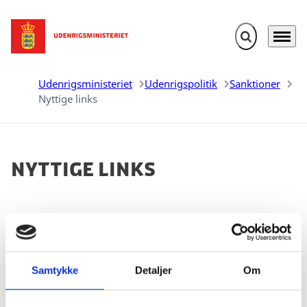
Fold søgefelt u
Menu
Gå til forsiden
Udenrigsministeriet
Udenrigspolitik
Sanktioner
Nyttige links
Nyttige links
Samtykke
Detaljer
Om
Danmark
Erhvervsstyrelsens hjemmeside om sanktioner