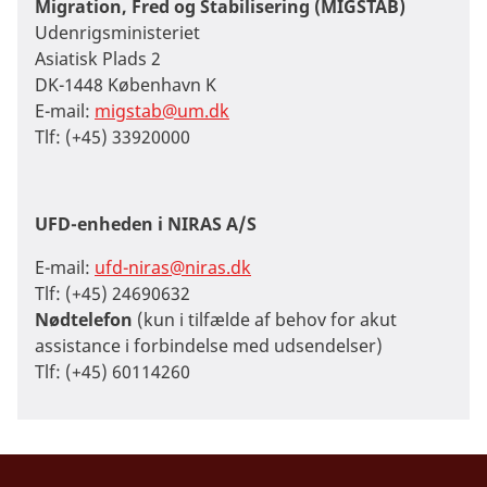
Migration, Fred og Stabilisering (MIGSTAB)
Udenrigsministeriet
Asiatisk Plads 2
DK-1448 København K
E-mail:
migstab@um.dk
Tlf: (+45) 33920000
UFD-enheden i NIRAS A/S
E-mail:
ufd-niras@niras.dk
Tlf: (+45) 24690632
Nødtelefon
(kun i tilfælde af behov for akut
assistance i forbindelse med udsendelser)
Tlf: (+45) 60114260