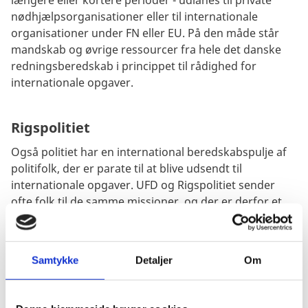
nødhjælpsorganisationer eller til internationale
organisationer under FN eller EU. På den måde står
mandskab og øvrige ressourcer fra hele det danske
redningsberedskab i princippet til rådighed for
internationale opgaver.
Rigspolitiet
Også politiet har en international beredskabspulje af
politifolk, der er parate til at blive udsendt til
internationale opgaver. UFD og Rigspolitiet sender
ofte folk til de samme missioner, og der er derfor et
naturligt og tæt samarbejde mellem de udsendte
danskere og mellem Udenrigsministeriet og
Rigspolitiet.
Samtykke
Detaljer
Om
Humanitært Beredskab