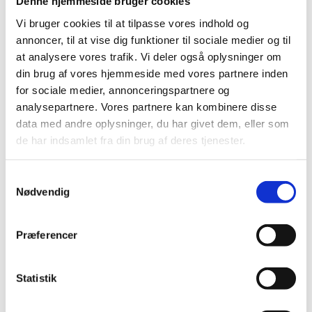
Denne hjemmeside bruger cookies
Det humanitære beredskab i Danmark udgøres i dag
Vi bruger cookies til at tilpasse vores indhold og
primært af beredskabslisterne hos tre store danske
annoncer, til at vise dig funktioner til sociale medier og til
nødhjælpsorganisationer.
at analysere vores trafik. Vi deler også oplysninger om
Dansk Røde Kors
din brug af vores hjemmeside med vores partnere inden
for sociale medier, annonceringspartnere og
Dansk Flygtningehjælp
analysepartnere. Vores partnere kan kombinere disse
Læger Uden Grænser
data med andre oplysninger, du har givet dem, eller som
Disse nødhjælpsorganisationers beredskabslister
de har indsamlet fra din brug af deres tjenester.
finansieres af Udenrigsministeriet og mønstrer til
sammen over 1000 danskere med forskellige
S
ekspertiser. De kan med kort varsel sendes ud til
Nødvendig
a
katastrofeindsatser, og de fleste indgår også i den
m
efterfølgende genopbygning. Udsendelserne kan vare
t
Præferencer
fra et par uger og op til et år med mulighed for
y
forlængelse i særlige tilfælde.
k
k
Statistik
e
v