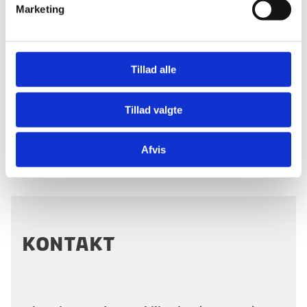
Marketing
a
l
g
Tillad alle
Tillad valgte
Afvis
Kontakt