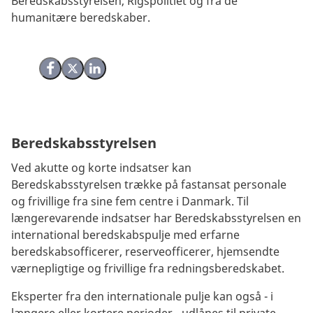
Beredskabsstyrelsen, Rigspolitiet og fra de
humanitære beredskaber.
Del på Facebook
Del på X (Twitter)
Del på LinkedIn
Beredskabsstyrelsen
Ved akutte og korte indsatser kan
Beredskabsstyrelsen trække på fastansat personale
og frivillige fra sine fem centre i Danmark. Til
længerevarende indsatser har Beredskabsstyrelsen en
international beredskabspulje med erfarne
beredskabsofficerer, reserveofficerer, hjemsendte
værnepligtige og frivillige fra redningsberedskabet.
Eksperter fra den internationale pulje kan også - i
længere eller kortere perioder - udlånes til private