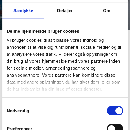
Del på Facebook
Del på X (Twitter)
Del på LinkedIn
Samtykke
Detaljer
Om
Denne hjemmeside bruger cookies
Vi bruger cookies til at tilpasse vores indhold og
Udenrigsministeriet udarbejder aktuelle oversigter
annoncer, til at vise dig funktioner til sociale medier og til
over dansk samhandel med Danmarks
at analysere vores trafik. Vi deler også oplysninger om
eksportmarkeder. Du kan tilgå seneste samhandelstal
din brug af vores hjemmeside med vores partnere inden
for Danmarks 100 største eksportmarkeder nedenfor.
for sociale medier, annonceringspartnere og
analysepartnere. Vores partnere kan kombinere disse
data med andre oplysninger, du har givet dem, eller som
de har indsamlet fra din brug af deres tjenester.
S
Vælg samhandelsnotits i listen nedenfor
Nødvendig
a
m
t
Præferencer