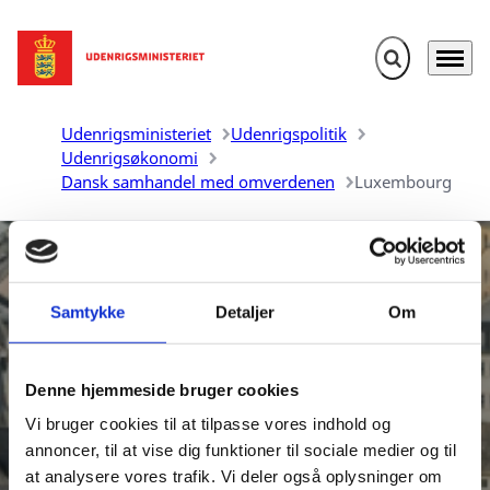
Fold søgefelt u
Menu
Gå til forsiden
Udenrigsministeriet
Udenrigspolitik
Udenrigsøkonomi
Dansk samhandel med omverdenen
Luxembourg
Samtykke
Detaljer
Om
Denne hjemmeside bruger cookies
Danmarks samhandel med
Vi bruger cookies til at tilpasse vores indhold og
Luxembourg
annoncer, til at vise dig funktioner til sociale medier og til
at analysere vores trafik. Vi deler også oplysninger om
Udenrigsministeriet udarbejder aktuelle oversigter