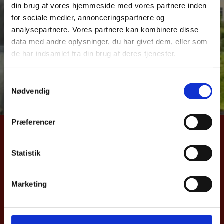
din brug af vores hjemmeside med vores partnere inden
over dansk samhandel med Danmarks vigtigste
for sociale medier, annonceringspartnere og
eksportmarkeder. Samhandelsnotitsen giver et aktuelt
analysepartnere. Vores partnere kan kombinere disse
billede af Danmarks eks –og import samt direkte
data med andre oplysninger, du har givet dem, eller som
investeringer til Luxembourg. Notitsen bygger på data
de har indsamlet fra din brug af deres tjenester.
fra Danmarks Statistik og Nationalbanken.
S
Læs hele samhandelsnotitsen her
Nødvendig
a
m
t
Præferencer
y
UDENRIGSMINISTERIET
k
k
Statistik
Asiatisk Plads 2
e
1402 København K
v
Danmark
Marketing
a
CVR nr. 43271911
l
g