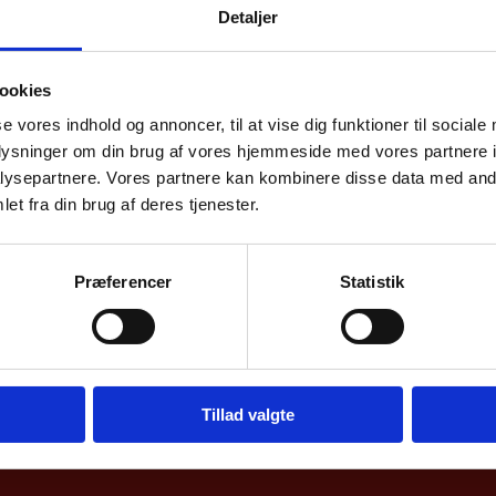
samhandel me
Detaljer
ookies
se vores indhold og annoncer, til at vise dig funktioner til sociale
oplysninger om din brug af vores hjemmeside med vores partnere i
elle oversigter over dansk samhandel med Danma
ysepartnere. Vores partnere kan kombinere disse data med andr
et fra din brug af deres tjenester.
illede af Danmarks eks –og import samt direkte 
k og Nationalbanken.
Præferencer
Statistik
Tillad valgte