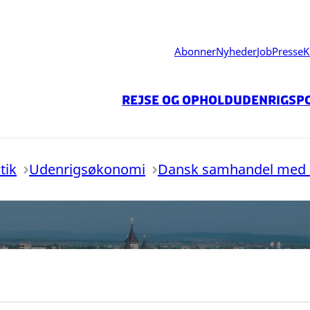
Abonner
Nyheder
Job
Presse
K
Rejse og ophold
Udenrigspo
tik
Udenrigsøkonomi
Dansk samhandel med