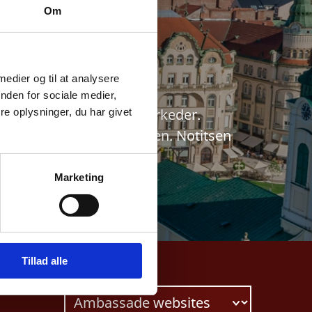
d
Om
 medier og til at analysere
nden for sociale medier,
rks vigtigste eksportmarkeder.
e oplysninger, du har givet
investeringer til Rumænien. Notitsen
Marketing
Tillad alle