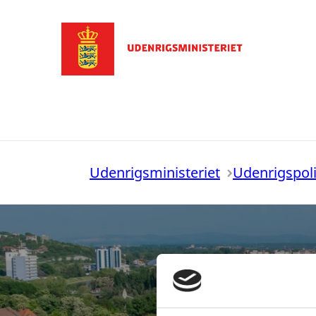
Gå til forsiden
Udenrigsministeriet
Udenrigspoli