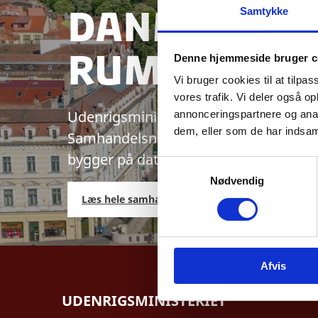
Danmarks 
Samtykke
Rumænien
Denne hjemmeside bruger c
Vi bruger cookies til at tilpas
vores trafik. Vi deler også 
Udenrigsministeriet udarbejder aktu
annonceringspartnere og anal
dem, eller som de har indsaml
Samhandelsnotitsen giver et aktuelt b
bygger på data fra Danmarks Statisti
S
Nødvendig
a
Læs hele samhandelsnotitsen her
m
t
y
k
Afvis
k
e
UDENRIGSMINISTERIET
v
a