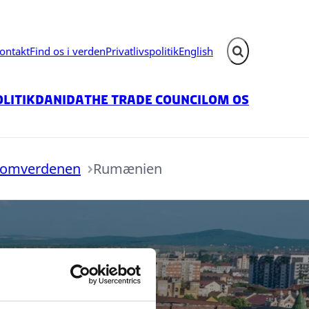
ontakt
Find os i verden
Privatlivspolitik
English
Fold søgefelt ud
litik
Danida
The Trade Council
Om os
 omverdenen
Rumænien