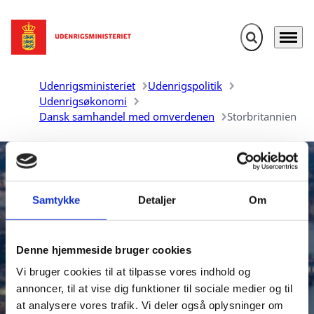
Fold søgefelt u
Menu
Gå til forsiden
Udenrigsministeriet
Udenrigspolitik
Udenrigsøkonomi
Dansk samhandel med omverdenen
Storbritannien
Samtykke
Detaljer
Om
Denne hjemmeside bruger cookies
Danmarks samhandel med
Vi bruger cookies til at tilpasse vores indhold og
Storbritannien
annoncer, til at vise dig funktioner til sociale medier og til
at analysere vores trafik. Vi deler også oplysninger om
Udenrigsministeriet udarbejder aktuelle oversigter