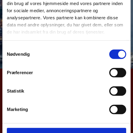
din brug af vores hjemmeside med vores partnere inden
over dansk samhandel med Danmarks vigtigste
for sociale medier, annonceringspartnere og
eksportmarkeder. Samhandelsnotitsen giver et aktuelt
analysepartnere. Vores partnere kan kombinere disse
billede af Danmarks eks –og import samt direkte
data med andre oplysninger, du har givet dem, eller som
investeringer til Storbritannien. Notitsen bygger på
de har indsamlet fra din brug af deres tjenester.
data fra Danmarks Statistik og Nationalbanken.
S
Læs samhandelnotitsen her
Nødvendig
a
m
t
Præferencer
y
UDENRIGSMINISTERIET
k
k
Statistik
Asiatisk Plads 2
e
1402 København K
v
Danmark
Marketing
a
CVR nr. 43271911
l
g