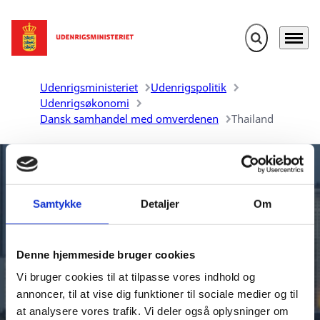
Fold søgefelt u
Menu
Gå til forsiden
Udenrigsministeriet
Udenrigspolitik
Udenrigsøkonomi
Dansk samhandel med omverdenen
Thailand
Samtykke
Detaljer
Om
Denne hjemmeside bruger cookies
Danmarks samhandel med
Vi bruger cookies til at tilpasse vores indhold og
Thailand
annoncer, til at vise dig funktioner til sociale medier og til
at analysere vores trafik. Vi deler også oplysninger om
Udenrigsministeriet udarbejder aktuelle oversigter