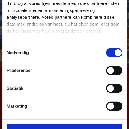
din brug af vores hjemmeside med vores partnere inden
over dansk samhandel med Danmarks vigtigste
for sociale medier, annonceringspartnere og
eksportmarkeder. Samhandelsnotitsen giver et aktuelt
analysepartnere. Vores partnere kan kombinere disse
billede af Danmarks eks –og import samt direkte
data med andre oplysninger, du har givet dem, eller som
investeringer til Thailand. Notitsen bygger på data fra
de har indsamlet fra din brug af deres tjenester.
Danmarks Statistik og Nationalbanken.
S
Læs hele samhandelsnotitsen her
Nødvendig
a
m
t
Præferencer
y
UDENRIGSMINISTERIET
k
k
Statistik
Asiatisk Plads 2
e
1402 København K
v
Danmark
Marketing
a
CVR nr. 43271911
l
g