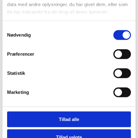
data med andre oplysninger, du har givet dem, eller som
de har indsamlet fra din brug af deres tjenester.
S
Nødvendig
a
m
t
Præferencer
y
k
k
Statistik
e
v
Marketing
a
l
g
Tillad alle
Tillad valgte