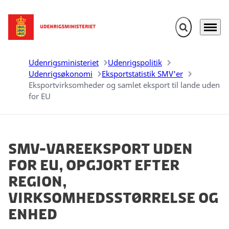
Fold søgefelt u
Menu
Gå til forsiden
Udenrigsministeriet
Udenrigspolitik
Udenrigsøkonomi
Eksportstatistik SMV'er
Eksportvirksomheder og samlet eksport til lande uden
for EU
SMV-vareeksport uden
for EU, opgjort efter
region,
virksomhedsstørrelse og
enhed