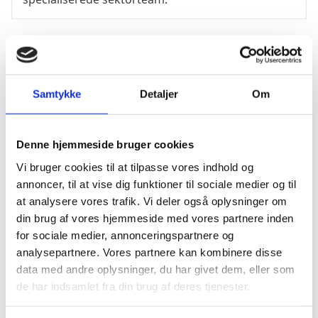
Stillingsopslag i USA
Stillingsopslag i USA
Samtykke
Detaljer
Om
Klik her for at læse mere om de ledige stillinger på
de danske repræsentationer i USA.
Denne hjemmeside bruger cookies
Vi bruger cookies til at tilpasse vores indhold og
Praktikantstillinger i USA
annoncer, til at vise dig funktioner til sociale medier og til
Praktikantstillinger i USA
at analysere vores trafik. Vi deler også oplysninger om
din brug af vores hjemmeside med vores partnere inden
for sociale medier, annonceringspartnere og
Klik her for at læse om dine muligheder for at
analysepartnere. Vores partnere kan kombinere disse
blive praktikant på en af de danske
data med andre oplysninger, du har givet dem, eller som
repræsentationer i USA.
de har indsamlet fra din brug af deres tjenester.