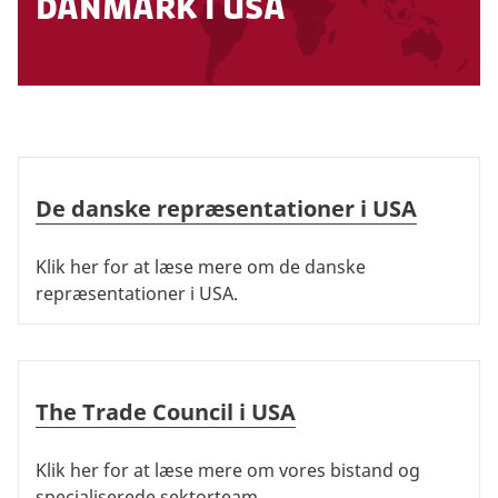
danmark i usa
If you need contact with the Honorary
Consulate, please contact them by phone.
Contact information can be found on this
page:
Find Danish embassies and consulates
abroad
De danske repræsentationer i USA
If you need immediate assistance, contact
De danske repræsentationer i USA
the Danish Embassy directly.
Klik her for at læse mere om de danske
repræsentationer i USA.
The Trade Council i USA
The Trade Council i USA
Klik her for at læse mere om vores bistand og
specialiserede sektorteam.