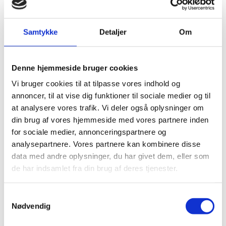
Samtykke
Detaljer
Om
Danida er åben for viden og meninger fra
enkeltpersoner og organisationer, der har indsigt i
Denne hjemmeside bruger cookies
eller berøres af Danidas arbejde i prioritetslandene for
udviklingsbistand.
Vi bruger cookies til at tilpasse vores indhold og
annoncer, til at vise dig funktioner til sociale medier og til
Danida er interesseret i alle former for
at analysere vores trafik. Vi deler også oplysninger om
tilbagemeldinger, hvad enten det drejer sig om
din brug af vores hjemmeside med vores partnere inden
information, der findes relevant for Danidas arbejde
for sociale medier, annonceringspartnere og
med lokale partnere, henleder opmærksomheden på
analysepartnere. Vores partnere kan kombinere disse
utilsigtede konsekvenser af udviklingsaktiviteter eller
data med andre oplysninger, du har givet dem, eller som
drejer sig om klager fra mennesker, som er direkte
de har indsamlet fra din brug af deres tjenester.
påvirket af aktiviteter som Danida har ansvar for.
S
Send feedback
Nødvendig
a
Åben formularen til feedback. Formularen er på
m
engelsk af hensyn til brugere i prioritetslandene, men