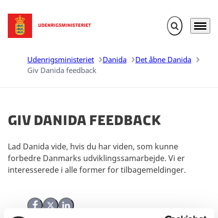
Fold søgefelt u
Menu
Gå til forsiden
Udenrigsministeriet
Danida
Det åbne Danida
Giv Danida feedback
Giv Danida feedback
Lad Danida vide, hvis du har viden, som kunne
forbedre Danmarks udviklingssamarbejde. Vi er
interesserede i alle former for tilbagemeldinger.
Del på Facebook
Del på X (Twitter)
Del på LinkedIn