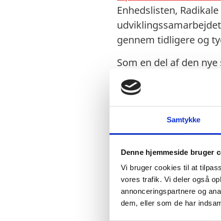
Enhedslisten, Radikale 
udviklingssamarbejdet,
gennem tidligere og ty
Som en del af den nye 
Partnerskab for Global 
Partnerskab for Glob
regeringens udviklingsp
Samtykke
(ii) drøfte
centrale dile
omsætte den udviklingsp
Denne hjemmeside bruger c
opbakningen til det d
Vi bruger cookies til at tilpas
Global Udvikling bestå
vores trafik. Vi deler også 
erhvervsliv, interesse
annonceringspartnere og anal
af udenrigsministeren
dem, eller som de har indsaml
faglige panel. En ove