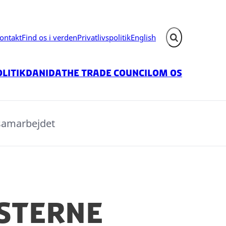
ontakt
Find os i verden
Privatlivspolitik
English
Fold søgefelt ud
litik
Danida
The Trade Council
Om os
ssamarbejdet
ksterne