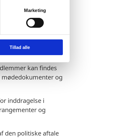
lgås
her
(på engelsk)
.
Marketing
ring af større bilaterale
rocessen. Panelet skal
politiske strategi og
Tillad alle
 på udmøntning af
n. Det er et fast
medlemmer kan findes
s mødedokumenter og
for inddragelse i
arrangementer og
f den politiske aftale