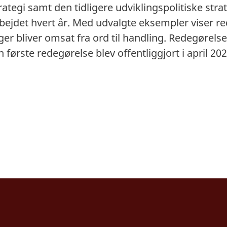
tegi samt den tidligere udviklingspolitiske stra
bejdet hvert år. Med udvalgte eksempler viser r
er bliver omsat fra ord til handling. Redegørelse
n første redegørelse blev offentliggjort i april 2