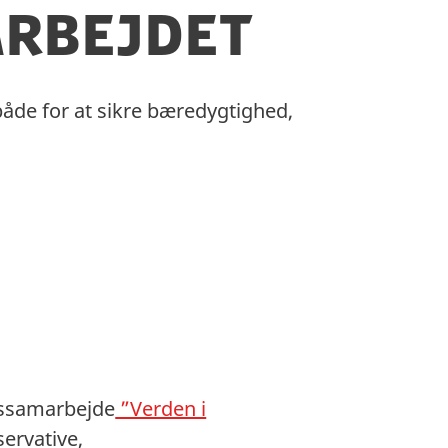
arbejdet
åde for at sikre bæredygtighed,
ngssamarbejde
”Verden i
servative,