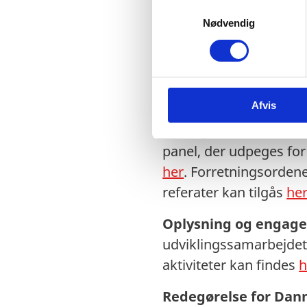
S
Partnerskab for Global
Nødvendig
a
m
Eksternt fagligt pan
t
bevillinger på et tidli
y
vurdere bevillingerne
k
Afvis
k
retningslinjerne for f
e
strategien. Panelet be
v
panel, der udpeges for
a
her
. Forretningsordene
l
g
referater kan tilgås
he
Oplysning og enga
udviklingssamarbejdet
aktiviteter kan findes
h
Redegørelse for Dan