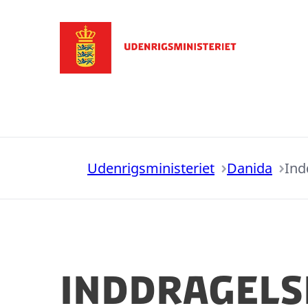
Gå til forsiden
Udenrigsministeriet
Danida
Ind
Inddragels