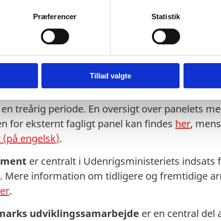
 Udvikling kan findes
her
, mens referater kan ti
Præferencer
Statistik
el
har til formål at yde bidrag til faglig kvalitetssik
gt tidspunkt i forberedelses- og kvalitetssikringsp
s overensstemmelse med den gældende udviklings
Tillad valgte
orvaltning af udviklingssamarbejdet med henblik
står af 9 medlemmer udpeget af udenrigsministere
 en treårig periode. En oversigt over panelets 
n for eksternt fagligt panel kan findes
her
, men
r
(på engelsk)
.
gement
er centralt i Udenrigsministeriets indsats 
. Mere information om tidligere og fremtidige 
er
.
marks udviklingssamarbejde
er en central del a