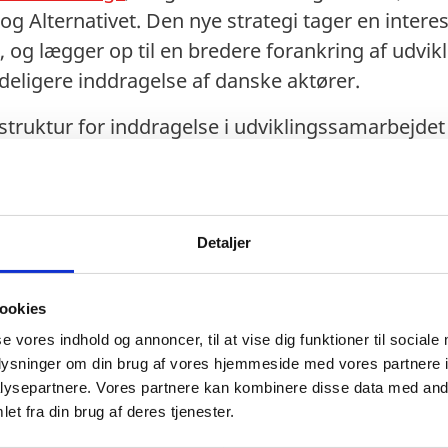
og Alternativet. Den nye strategi tager en interes
 og lægger op til en bredere forankring af udvi
deligere inddragelse af danske aktører.
struktur for inddragelse i udviklingssamarbejdet 
Udvikling og eksternt fagligt panel - den 1. janu
al Udvikling (PGU)
har til formål at (i) give strat
olitiske prioriteter og sikre fremdrift i den udvik
Detaljer
mmaer og prioriteringer i udviklingspolitikken, (iii
olitiske strategi til handling
samt (iv) støtte f
ookies
anske udviklingssamarbejde i Danmark og ude i v
se vores indhold og annoncer, til at vise dig funktioner til sociale
r af 16 medlemmer fra centrale danske aktører, 
oplysninger om din brug af vores hjemmeside med vores partnere i
organisationer, civilsamfund, fonde og vidensinst
ysepartnere. Vores partnere kan kombinere disse data med andr
. Blandt medlemmerne er også den siddende for
et fra din brug af deres tjenester.
rsigt over medlemmer af PGU kan findes
her
. For