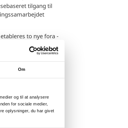
sebaseret tilgang til
klingssamarbejdet
etableres to nye fora -
ar 2026.
egiske input til
lingspolitiske strategi,
Om
) bidrage til at
orankringen og
erden. Partnerskab for
 medier og til at analysere
herunder fra
nden for sociale medier,
itutioner, og udpeges
e oplysninger, du har givet
mand for det eksterne
retningsordenen for