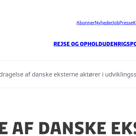
Abonner
Nyheder
Job
Presse
K
Rejse og ophold
Udenrigspo
dragelse af danske eksterne aktører i udvikling
e af danske e