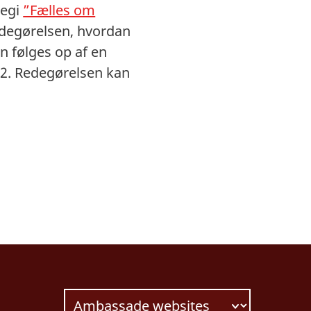
tegi
”Fælles om
edegørelsen, hvordan
n følges op af en
022. Redegørelsen kan