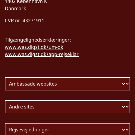
1402 København K
Danmark
CVR nr. 43271911
Tilgængelighedserklæringer:
www.was.digst.dk/um-dk
www.was.digst.dk/app-rejseklar