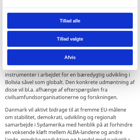
Udviklingssamarbejde, herunder klimafinansiering og
l
Danidas erhvervsinstrumenter, vil være de centrale
g
danske instrumenter til en positiv miljøudvikling. En
Tillad alle
aktiv politisk dialog med Bolivia, især hvad angår
bæredygtig udvikling og klimaforandringer nationalt
Tillad valgte
og internationalt, vil også være i fokus.
Støtte gennem danske civilsamfundsorganisationer
Afvis
og forskningssamarbejder er stadig meget relevant,
og vil fortsat være en del af de danske politiske
instrumenter i arbejdet for en bæredygtig udvikling i
Bolivia såvel som globalt. Den konkrete udmøntning af
disse vil bl.a. afhænge af efterspørgslen fra
civilsamfundsorganisationerne og forskningen.
Danmark vil aktivt bidrage til at fremme EU-målene
om stabilitet, demokrati, udvikling og regionalt
samarbejde i Sydamerika med henblik på at forhindre
en voksende kløft mellem ALBA-landene og andre
lande, mindske produktion og handel med narkotika,