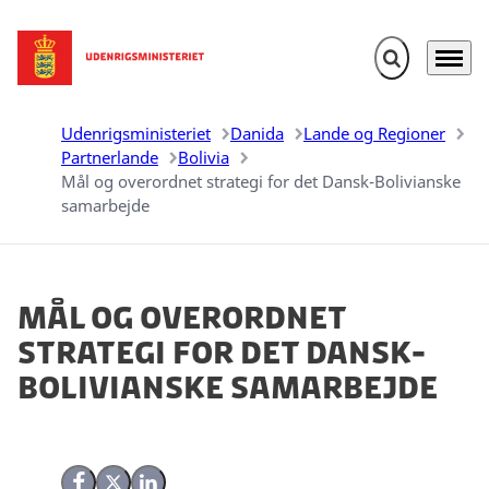
Fold søgefelt u
Menu
Gå til forsiden
Udenrigsministeriet
Danida
Lande og Regioner
Partnerlande
Bolivia
Mål og overordnet strategi for det Dansk-Bolivianske
samarbejde
Mål og overordnet
strategi for det Dansk-
Bolivianske samarbejde
Del på Facebook
Del på X (Twitter)
Del på LinkedIn