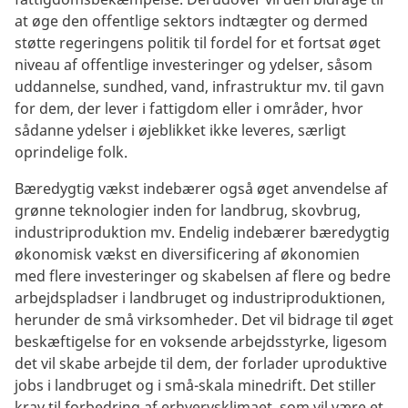
at øge den offentlige sektors indtægter og dermed
støtte regeringens politik til fordel for et fortsat øget
niveau af offentlige investeringer og ydelser, såsom
uddannelse, sundhed, vand, infrastruktur mv. til gavn
for dem, der lever i fattigdom eller i områder, hvor
sådanne ydelser i øjeblikket ikke leveres, særligt
oprindelige folk.
Bæredygtig vækst indebærer også øget anvendelse af
grønne teknologier inden for landbrug, skovbrug,
industriproduktion mv. Endelig indebærer bæredygtig
økonomisk vækst en diversificering af økonomien
med flere investeringer og skabelsen af flere og bedre
arbejdspladser i landbruget og industriproduktionen,
herunder de små virksomheder. Det vil bidrage til øget
beskæftigelse for en voksende arbejdsstyrke, ligesom
det vil skabe arbejde til dem, der forlader uproduktive
jobs i landbruget og i små-skala minedrift. Det stiller
krav til forbedring af erhvervsklimaet, som vil være et