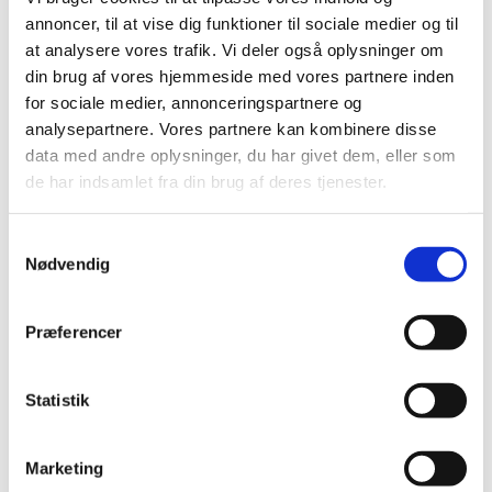
Højkommissær for Menneskerettigheder, der er
annoncer, til at vise dig funktioner til sociale medier og til
repræsenteret i Bolivia. Dialog om vigtige
at analysere vores trafik. Vi deler også oplysninger om
internationale menneskerettighedsspørgsmål, såsom
din brug af vores hjemmeside med vores partnere inden
kvinders reproduktive og seksuelle rettigheder,
for sociale medier, annonceringspartnere og
rettigheder for mindretal og oprindelige folk, vil også
analysepartnere. Vores partnere kan kombinere disse
være i fokus.
data med andre oplysninger, du har givet dem, eller som
de har indsamlet fra din brug af deres tjenester.
Eftersom Bolivia er et af verdens mest biodiverse
lande og samtidig er et af de lande, der er mest
S
sårbare over for klimaforandringer, vil fremme af
Nødvendig
a
bæredygtig forvaltning af naturressourcer være vigtig,
m
ikke blot for bolivianernes fremtid, men for den
t
globale fremtid. Bedre lovgivning, participatorisk
Præferencer
y
forvaltning og nye teknologier i forbindelse med
k
udvinding af naturressourcer kan hjælpe med at
k
Statistik
mindske fattigdommen nu og samtidig bevare
e
naturressourcer og økosystemer for kommende
v
generationer.
Marketing
a