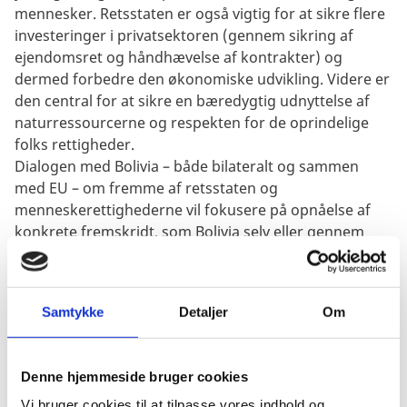
mennesker. Retsstaten er også vigtig for at sikre flere
investeringer i privatsektoren (gennem sikring af
ejendomsret og håndhævelse af kontrakter) og
dermed forbedre den økonomiske udvikling. Videre er
den central for at sikre en bæredygtig udnyttelse af
naturressourcerne og respekten for de oprindelige
folks rettigheder.
Dialogen med Bolivia – både bilateralt og sammen
med EU – om fremme af retsstaten og
menneskerettighederne vil fokusere på opnåelse af
konkrete fremskridt, som Bolivia selv eller gennem
udviklingssamarbejde kan opnå.
Et andet vigtigt instrument for den danske indsats vil
være bidrag til FN´s indsatser til fremme af
Samtykke
Detaljer
Om
menneskerettighederne i Bolivia, herunder aktiv
deltagelse i Menneskerettighedskommissionens
’Universal Periodic Reviews’, og gennem andre FN-
Denne hjemmeside bruger cookies
organisationer såsom Sekretariatet for FN´s
Vi bruger cookies til at tilpasse vores indhold og