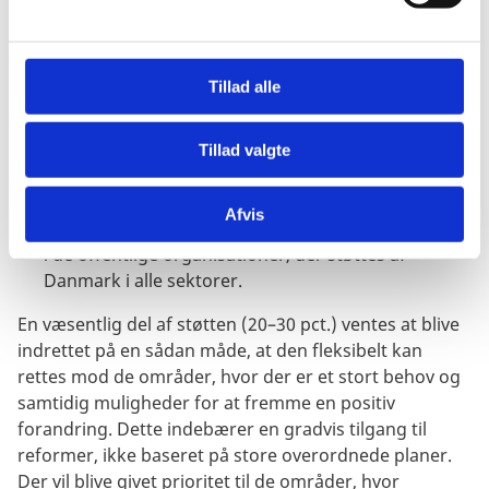
a
folk.
l
Bedre adgang til udvalgte offentlige
g
tjenesteydelser til gavn for de mest sårbare
grupper, herunder kvinder og oprindelige folk.
Tillad alle
Styrkelse af borgernes tillid til centrale offentlige
serviceydelser inden for retsvæsenet og andre
Tillad valgte
offentlige organisationer, herunder bekæmpelse af
korruption.
Afvis
Mere effektiv, transparent og ansvarlig forvaltning
i de offentlige organisationer, der støttes af
Danmark i alle sektorer.
En væsentlig del af støtten (20–30 pct.) ventes at blive
indrettet på en sådan måde, at den fleksibelt kan
rettes mod de områder, hvor der er et stort behov og
samtidig muligheder for at fremme en positiv
forandring. Dette indebærer en gradvis tilgang til
reformer, ikke baseret på store overordnede planer.
Der vil blive givet prioritet til de områder, hvor