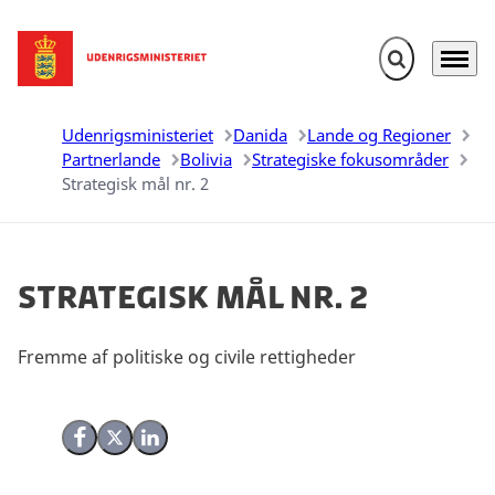
Fold søgefelt u
Menu
Gå til forsiden
Udenrigsministeriet
Danida
Lande og Regioner
Partnerlande
Bolivia
Strategiske fokusområder
Strategisk mål nr. 2
Strategisk mål nr. 2
Fremme af politiske og civile rettigheder
Del på Facebook
Del på X (Twitter)
Del på LinkedIn