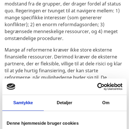
modstand fra de grupper, der drager fordel af status
quo. Regeringen er tvunget til at navigere mellem: 1)
mange specifikke interesser (som genererer
konflikter); 2) en enorm reformdagsorden; 3)
begrænsede menneskelige ressourcer, og 4) meget
omstændelige procedurer.
Mange af reformerne kræver ikke store eksterne
finansielle ressourcer. Derimod kræver de eksterne
partnere, der er fleksible, villige til at dele risici og klar
til at yde hurtig finansiering, der kan starte
reformerne, når mulighederne byder sig til. De
eksterne samarbejdspartnere skal derfor være
risikovillige, de skal have evnen til at forstå den
politiske økonomi, og de skal have tilstrækkelig
Samtykke
Detaljer
Om
kapacitet til at engagere sig konstruktivt.
Bolivianerne er generelt godt organiserede, når det
kommer til at gøre krav på deres rettigheder. Det
Denne hjemmeside bruger cookies