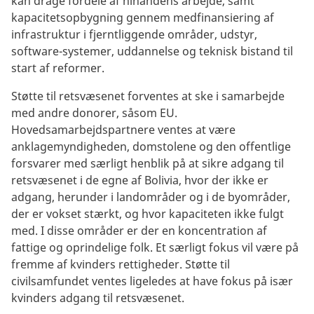
kan drage fordele af hinandens arbejde, samt
kapacitetsopbygning gennem medfinansiering af
infrastruktur i fjerntliggende områder, udstyr,
software-systemer, uddannelse og teknisk bistand til
start af reformer.
Støtte til retsvæsenet forventes at ske i samarbejde
med andre donorer, såsom EU.
Hovedsamarbejdspartnere ventes at være
anklagemyndigheden, domstolene og den offentlige
forsvarer med særligt henblik på at sikre adgang til
retsvæsenet i de egne af Bolivia, hvor der ikke er
adgang, herunder i landområder og i de byområder,
der er vokset stærkt, og hvor kapaciteten ikke fulgt
med. I disse områder er der en koncentration af
fattige og oprindelige folk. Et særligt fokus vil være på
fremme af kvinders rettigheder. Støtte til
civilsamfundet ventes ligeledes at have fokus på især
kvinders adgang til retsvæsenet.