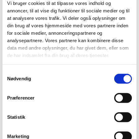
vurderes, at de største begrænsninger for fremme af
Vi bruger cookies til at tilpasse vores indhold og
de politiske og civile rettigheder og retsstatsprincippet
annoncer, til at vise dig funktioner til sociale medier og til
ligger i den offentlige sektor, altså i manglende
at analysere vores trafik. Vi deler også oplysninger om
kapacitet i de offentlige organisationer, som har
din brug af vores hjemmeside med vores partnere inden
ansvaret for at sikre rettighederne.
for sociale medier, annonceringspartnere og
analysepartnere. Vores partnere kan kombinere disse
Danmark har i en årrække, sammen med Sverige,
data med andre oplysninger, du har givet dem, eller som
støttet retsvæsenet og vigtige offentlige reformer, der
de har indsamlet fra din brug af deres tjenester.
skal fremme gennemsigtigheden og begrænse
mulighederne for korruption mv. Der er et tillidsfuldt
S
forhold mellem Danmark, Sverige og Bolivia, hvad
Nødvendig
a
angår håndteringen af disse centrale og ofte
m
følsomme udfordringer.
t
Præferencer
y
k
Følgende hovedresultater forventes at blive nået:
k
Statistik
e
Bedre adgang til retsvæsenet til gavn for de mest
v
sårbare grupper, herunder kvinder og oprindelige
Marketing