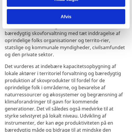
Herudover ventes støtte til biodiverse områder med
fokus på Amazonas. Dette ventes at ske gennem
Afvis
bistand til udmøntning af den nye lov for Moder Jord,
der omfatter etablering af en mekanisme til fremme af
bæredygtig skovforvaltning med tæt inddragelse af
oprindelige folks organisationer og territo-rier,
statslige og kommunale myndigheder, civilsamfundet
og den private sektor.
Det vurderes at indebære kapacitetsopbygning af
lokale aktører i territoriel forvaltning og bæredygtig
produktion af skovprodukter til fordel for de
oprindelige folk i områderne, og bevarelse af
naturressourcer og økosystemer og begrænsning af
klimaforandringer til gavn for kommende
generationer. Det vil således også medvirke til at
styrke selvstyret på lokalt niveau. Udvikling af
instrumenter, der kan øge produktiviteten på en
bæredygtig måde og bidrage til at mindske den