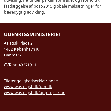
udvikling, herunder på klimaområdet og i forhold til
fastlæggelse af post-2015 globale målsætninger for
bæredygtig udvikling.
UDENRIGSMINISTERIET
Asiatisk Plads 2
1402 København K
Danmark
CVR nr. 43271911
Tilgængelighedserklæringer:
www.was.digst.dk/um-dk
www.was.digst.dk/app-rejseklar