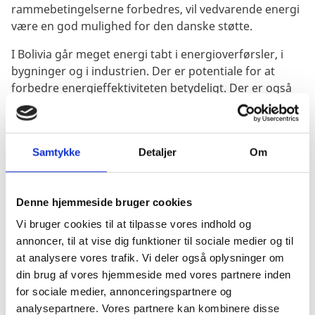
rammebetingelserne forbedres, vil vedvarende energi
være en god mulighed for den danske støtte.
I Bolivia går meget energi tabt i energioverførsler, i
bygninger og i industrien. Der er potentiale for at
forbedre energieffektiviteten betydeligt. Der er også
potentiale for at fremme renere teknologi inden for
andre områder, såsom en mere effektiv udnyttelse af
vandressourcerne i landbrug og industri. Det danske
Samtykke
Detaljer
Om
udviklingssamarbejde har gode erfaringer at bygge
videre på, og der er muligheder for inddragelse af
dansk viden.
Denne hjemmeside bruger cookies
Følgende hovedresultater forventes at blive nået:
Vi bruger cookies til at tilpasse vores indhold og
annoncer, til at vise dig funktioner til sociale medier og til
Styrket bevarelse af skov og biodiversitet i
at analysere vores trafik. Vi deler også oplysninger om
nationalparker og skovområder.
din brug af vores hjemmeside med vores partnere inden
Forebyggelse af og tilpasning til
for sociale medier, annonceringspartnere og
klimaforandringerne gennem integreret
analysepartnere. Vores partnere kan kombinere disse