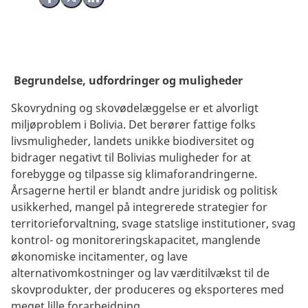
Del på Facebook
Del på X (Twitter)
Del på LinkedIn
Begrundelse, udfordringer og muligheder
Skovrydning og skovødelæggelse er et alvorligt
miljøproblem i Bolivia. Det berører fattige folks
livsmuligheder, landets unikke biodiversitet og
bidrager negativt til Bolivias muligheder for at
forebygge og tilpasse sig klimaforandringerne.
Årsagerne hertil er blandt andre juridisk og politisk
usikkerhed, mangel på integrerede strategier for
territorieforvaltning, svage statslige institutioner, svag
kontrol- og monitoreringskapacitet, manglende
økonomiske incitamenter, og lave
alternativomkostninger og lav værditilvækst til de
skovprodukter, der produceres og eksporteres med
meget lille forarbejdning.