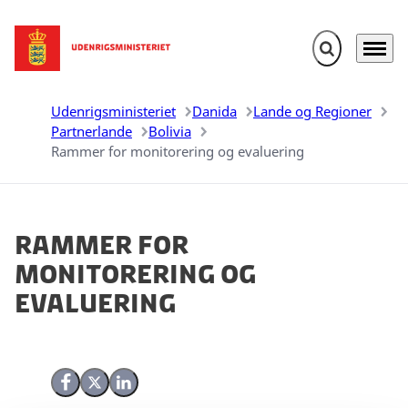
Fold søgefelt u
Menu
Gå til forsiden
Udenrigsministeriet
Danida
Lande og Regioner
Partnerlande
Bolivia
Rammer for monitorering og evaluering
Rammer for
monitorering og
evaluering
Del på Facebook
Del på X (Twitter)
Del på LinkedIn