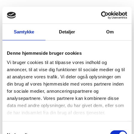
Ambassaden vil løbende monitorere den overordnede
Samtykke
Detaljer
Om
udvikling i Bolivia og fremdriften i samarbejdet. Mindst
en gang årligt vil ambassadens vurdering af den
generelle udvikling blive dokumenteret med særlig
Denne hjemmeside bruger cookies
vægt på den politiske udvikling og risici,
Vi bruger cookies til at tilpasse vores indhold og
menneskerettigheder og økonomisk, miljømæssig og
annoncer, til at vise dig funktioner til sociale medier og til
social bæredygtig udvikling, herunder grøn vækst.
at analysere vores trafik. Vi deler også oplysninger om
Monitoreringen vil især blive baseret på partnernes
din brug af vores hjemmeside med vores partnere inden
monitoreringssystemer. I tilfælde af at disse ikke er
for sociale medier, annonceringspartnere og
udviklet, vil der blive givet støtte til deres udvikling. Det
analysepartnere. Vores partnere kan kombinere disse
vil endvidere blive sikret, at indikatorerne for
data med andre oplysninger, du har givet dem, eller som
nøgleresultater og øvrige output og aktiviteter mv.
de har indsamlet fra din brug af deres tjenester.
bliver defineret og monitoreret, selv når partnerne
ikke har et velfungerende monitoreringssystem, f.eks.
S
i relation til fremme af danske investeringer og