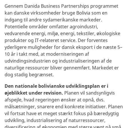
Gennem Danida Business Partnerships programmet
kan danske virksomheder bruge Bolivia som en
indgang til andre sydamerikanske markeder.
Potentielle områder omfatter agroindustri,
vedvarende energi, miljø, energi, tekstiler, økologiske
produkter og IT-relateret service. Der forventes
yderligere muligheder for dansk eksport i de næste 5–
10 år i takt med, at moderniseringen af
udvindingsindustrien og industrialiseringen af de
naturlige ressourcer bliver gennemført. Markedet er
dog stadig begrænset.
Den nationale bolivianske udviklingsplan er i
øjeblikket under revision.
Planen vil sandsynligvis
afspejle, hvad regeringen ønsker at opnå, dvs.
målsætninger, snarere end konkrete initiativer. Planen
vil fortsat have et meget stærkt fokus på bæredygtig
udvikling, industrialisering af naturressourcer,
diversificering af økonomien med større vægt på små