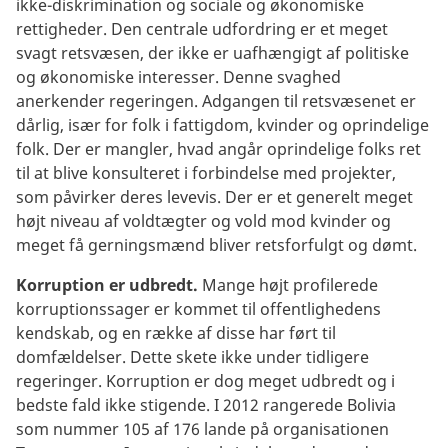
ikke-diskrimination og sociale og økonomiske
rettigheder. Den centrale udfordring er et meget
svagt retsvæsen, der ikke er uafhængigt af politiske
og økonomiske interesser. Denne svaghed
anerkender regeringen. Adgangen til retsvæsenet er
dårlig, især for folk i fattigdom, kvinder og oprindelige
folk. Der er mangler, hvad angår oprindelige folks ret
til at blive konsulteret i forbindelse med projekter,
som påvirker deres levevis. Der er et generelt meget
højt niveau af voldtægter og vold mod kvinder og
meget få gerningsmænd bliver retsforfulgt og dømt.
Korruption er udbredt.
Mange højt profilerede
korruptionssager er kommet til offentlighedens
kendskab, og en række af disse har ført til
domfældelser. Dette skete ikke under tidligere
regeringer. Korruption er dog meget udbredt og i
bedste fald ikke stigende. I 2012 rangerede Bolivia
som nummer 105 af 176 lande på organisationen