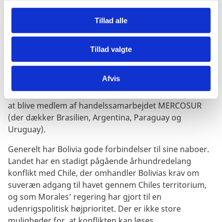
departements- eller kommunegrænser. Der er tale om
g
komplicerede processer med mange potentielle
Tillad alle
politiske konflikter og administrative udfordringer.
Internationalt er Bolivia allieret med ALBA-
Tillad valgte
*
gruppen
, men er også engageret i andre regionale
samarbejder (herunder UNASUR og CELAC). ALBA er
Afvis
meget afhængig af Venezuelas engagement og
økonomiske styrke. Bolivia har for nylig anmodet om
at blive medlem af handelssamarbejdet MERCOSUR
(der dækker Brasilien, Argentina, Paraguay og
Uruguay).
Generelt har Bolivia gode forbindelser til sine naboer.
Landet har en stadigt pågående århundredelang
konflikt med Chile, der omhandler Bolivias krav om
suveræn adgang til havet gennem Chiles territorium,
og som Morales’ regering har gjort til en
udenrigspolitisk højprioritet. Der er ikke store
muligheder for, at konflikten kan løses.