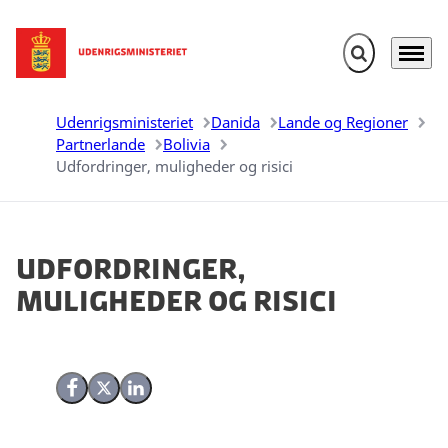
Fold søgefelt u
Menu
Gå til forsiden
Udenrigsministeriet
Danida
Lande og Regioner
Partnerlande
Bolivia
Udfordringer, muligheder og risici
Udfordringer,
muligheder og risici
Del på Facebook
Del på X (Twitter)
Del på LinkedIn