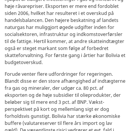
høje råvarepriser. Eksporten er mere end fordoblet
siden 2006, hvilket har resulteret i et overskud på
handelsbalancen. Den højere beskatning af landets
naturgas har muliggjort øgede udgifter inden for
socialsektoren, infrastruktur og indkomstoverførsler
til de fattige. Hertil kommer, at andre skatteindtægter
også er steget markant som følge af forbedret
skatteforvaltning. For første gang i årtier har Bolivia et
budgetoverskud.
Forude venter flere udfordringer for regeringen.
Blandt disse er den store afhængighed af indtægterne
fra gas og mineraler, der udgør ca. 80 pct. af
eksporten og de høje subsidier til olieprodukter, der
beløber sig til mere end 3 pct. af BNP. Vækst-
perspektivet på kort og mellemlang sigt er dog
forholdsvis gunstigt. Bolivia har stærke økonomiske
buffere (valutareserver til flere års import og lav
gæld). De væsentligste risici vedrører et evt. fald i