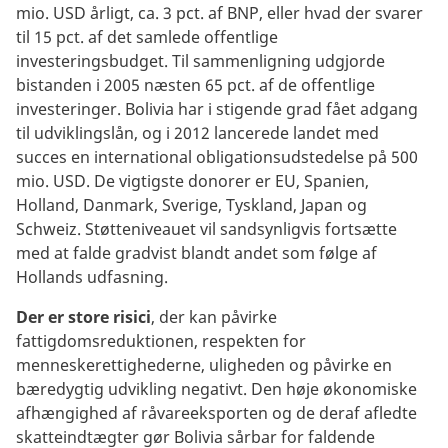
mio. USD årligt, ca. 3 pct. af BNP, eller hvad der svarer
til 15 pct. af det samlede offentlige
investeringsbudget. Til sammenligning udgjorde
bistanden i 2005 næsten 65 pct. af de offentlige
investeringer. Bolivia har i stigende grad fået adgang
til udviklingslån, og i 2012 lancerede landet med
succes en international obligationsudstedelse på 500
mio. USD. De vigtigste donorer er EU, Spanien,
Holland, Danmark, Sverige, Tyskland, Japan og
Schweiz. Støtteniveauet vil sandsynligvis fortsætte
med at falde gradvist blandt andet som følge af
Hollands udfasning.
Der er store risici
, der kan påvirke
fattigdomsreduktionen, respekten for
menneskerettighederne, uligheden og påvirke en
bæredygtig udvikling negativt. Den høje økonomiske
afhængighed af råvareeksporten og de deraf afledte
skatteindtægter gør Bolivia sårbar for faldende