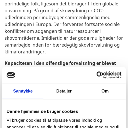
oprindelige folk, ligesom det bidrager til den globale
opvarmning. På grund af skovrydning er CO2-
udledningen per indbygger sammenlignelig med
udledningen i Europa. Der forventes fortsatte sociale
konflikter om adgangen til naturressourcer i
skovområderne. Imidlertid er der gode muligheder for
samarbejde inden for bæredygtig skovforvaltning og
klimaforandringer.
Kapaciteten i den offentlige forvaltning er blevet
svækket
af hyppige personaleudskiftninger og
rekruttering af dårligt kvalificeret personale. Politisk
tilhørsforhold – hvilket sidestilles med at kunne stole
på sine ansatte – er stadig vigtigere for rekruttering af
Samtykke
Detaljer
Om
nyt personale end kvalifikationer og erfaring. En
medvirkende faktor til den svage kapacitet i
forvaltningen er, at MAS ikke har så mange
Denne hjemmeside bruger cookies
kvalificerede personer i deres rækker som tidligere
Vi bruger cookies til at tilpasse vores indhold og
regeringer, der især repræsenterede eliten. Desuden
annoncer, til at vise dig funktioner til sociale medier og til