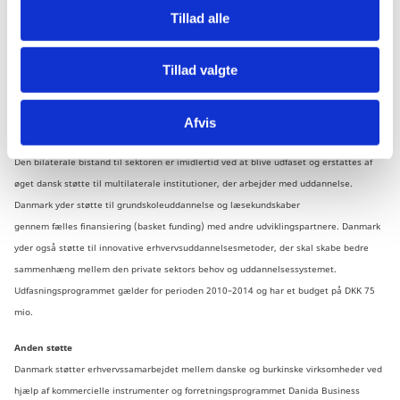
Tillad alle
vandressourceforvaltning gennem fælles finansiering (basket funding) i samarbejde
med andre udviklingspartnere. Der etableres vandkomiteer i de fem flodoplande i
Burkina Faso med det formål at udarbejde bæredygtige og effektive vandplaner
Tillad valgte
for tildeling af vandmængder til de forskellige brugere.
Støtte til uddannelsessektoren
Afvis
Det danske landeprogram har støttet udannelsessektoren i Burkina Faso siden 2004.
Den bilaterale bistand til sektoren er imidlertid ved at blive udfaset og erstattes af
øget dansk støtte til multilaterale institutioner, der arbejder med uddannelse.
Danmark yder støtte til grundskoleuddannelse og læsekundskaber
gennem fælles finansiering (basket funding) med andre udviklingspartnere. Danmark
yder også støtte til innovative erhvervsuddannelsesmetoder, der skal skabe bedre
sammenhæng mellem den private sektors behov og uddannelsessystemet.
Udfasningsprogrammet gælder for perioden 2010–2014 og har et budget på DKK 75
mio.
Anden støtte
Danmark støtter erhvervssamarbejdet mellem danske og burkinske virksomheder ved
hjælp af kommercielle instrumenter og forretningsprogrammet Danida Business