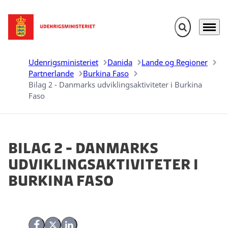
Fold søgefelt u
Menu
Gå til forsiden
Udenrigsministeriet
Danida
Lande og Regioner
Partnerlande
Burkina Faso
Bilag 2 - Danmarks udviklingsaktiviteter i Burkina
Faso
Bilag 2 - Danmarks
udviklingsaktiviteter i
Burkina Faso
Del på Facebook
Del på X (Twitter)
Del på LinkedIn