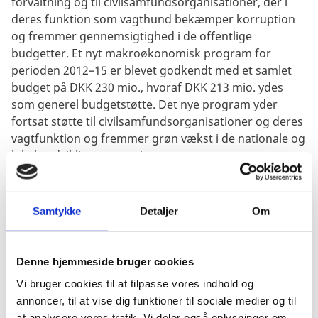
forvaltning og til civilsamfundsorganisationer, der i
deres funktion som vagthund bekæmper korruption
og fremmer gennemsigtighed i de offentlige
budgetter. Et nyt makroøkonomisk program for
perioden 2012–15 er blevet godkendt med et samlet
budget på DKK 230 mio., hvoraf DKK 213 mio. ydes
som generel budgetstøtte. Det nye program yder
fortsat støtte til civilsamfundsorganisationer og deres
vagtfunktion og fremmer grøn vækst i de nationale og
lokale udviklingsstrategier.
Støtte til god regeringsførelse
Danmark har i en årrække ydet støtte til aktiviteter til fremme af god regeringsførelse
Samtykke
Detaljer
Om
i Burkina Faso, siden 2008 som led i et større program. Programmet har et budget på
DKK 130 mio. (2008–2013) og yder støtte til offentlige institutioner og
civilsamfundsorganisationer, der beskæftiger sig med decentralisering,
Denne hjemmeside bruger cookies
menneskerettigheder, demokrati og ligestilling mellem kønnene. I 2012–13
Vi bruger cookies til at tilpasse vores indhold og
udarbejdes et nyt program for støtte til god regeringsførelse.
annoncer, til at vise dig funktioner til sociale medier og til
Støtte til landbrugssektoren
at analysere vores trafik. Vi deler også oplysninger om