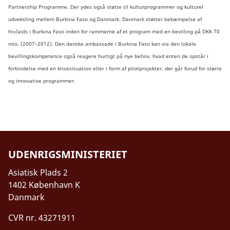
Partnership Programme. Der ydes også støtte til kulturprogrammer og kulturel
udveksling mellem Burkina Faso og Danmark. Danmark støtter bekæmpelse af
hiv/aids i Burkina Faso inden for rammerne af et program med en bevilling på DKK 70
mio. (2007–2012). Den danske ambassade i Burkina Faso kan via den lokale
bevillingskompetence også reagere hurtigt på nye behov, hvad enten de opstår i
forbindelse med en krisesituation eller i form af pilotprojekter, der går forud for større
og innovative programmer.
UDENRIGSMINISTERIET
Asiatisk Plads 2
1402 København K
Danmark
CVR nr. 43271911