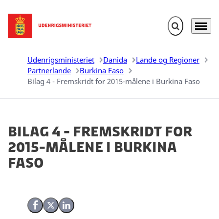
Fold søgefelt u
Menu
Gå til forsiden
Udenrigsministeriet
Danida
Lande og Regioner
Partnerlande
Burkina Faso
Bilag 4 - Fremskridt for 2015-målene i Burkina Faso
Bilag 4 - Fremskridt for
2015-målene i Burkina
Faso
Del på Facebook
Del på X (Twitter)
Del på LinkedIn