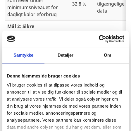
som lever under
32,8 %
tilgængelige
minimumsniveauet for
data
dagligt kalorieforbrug
Mål 2: Sikre
grundskoleuddannelse
for alle
Indskrivningsrate i
44 %
Samtykke
Detaljer
Om
79 % (2011)
grundskolen
(2000)
Andel af elever, som
27 %
Denne hjemmeside bruger cookies
fuldfører
52 %(2010)
(2000)
grundskoleuddannelse
Vi bruger cookies til at tilpasse vores indhold og
annoncer, til at vise dig funktioner til sociale medier og til
29 %
at analysere vores trafik. Vi deler også oplysninger om
Alfabetiseringsgrad for 15-
(UNDP-
din brug af vores hjemmeside med vores partnere inden
39,3(2007)
24 årige kvinder og mænd
skøn for
for sociale medier, annonceringspartnere og
2000)
analysepartnere. Vores partnere kan kombinere disse
data med andre oplysninger, du har givet dem, eller som
Mål 3: Fremme