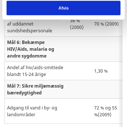
(2000)
2008)
fødsel
Afvis
Antal af fødsler overvåget
36 %
af uddannet
70 % (2009)
(2000)
sundshedspersonale
Mål 6: Bekæmpe
HIV/Aids, malaria og
andre sygdomme
Andel af hiv/aids-smittede
1,30 %
blandt 15-24 årige
Mål 7: Sikre miljømæssig
bæredygtighed
Adgang til vand i by- og
72 % og 55
landområder
%(2009)