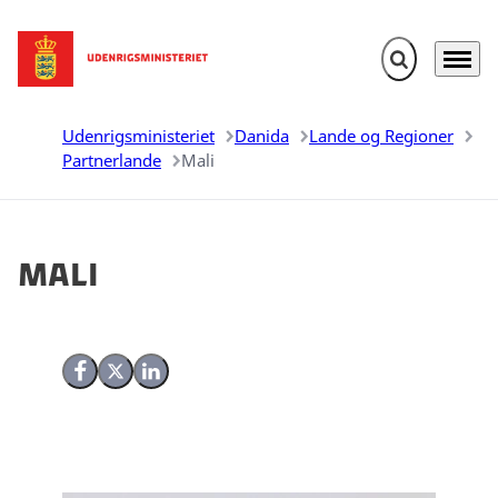
Fold søgefelt u
Menu
Gå til forsiden
Udenrigsministeriet
Danida
Lande og Regioner
Partnerlande
Mali
Mali
Del på Facebook
Del på X (Twitter)
Del på LinkedIn