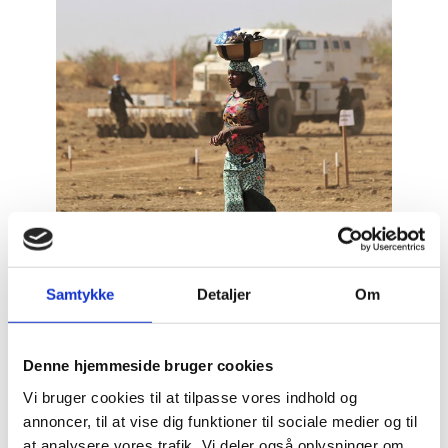
Foto: Marc Vaillant
Samtykke
Detaljer
Om
Danmarks engagement i Mali er forankret i en
Denne hjemmeside bruger cookies
ambition om at støtte den maliske befolkning, fremme
Vi bruger cookies til at tilpasse vores indhold og
socioøkonomisk udvikling og modstandsdygtighed
annoncer, til at vise dig funktioner til sociale medier og til
samt at begrænse irregulær migration til Europa
at analysere vores trafik. Vi deler også oplysninger om