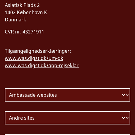
Asiatisk Plads 2
1402 København K
Danmark
CVR nr. 43271911
Tilgængelighedserklæringer:
www.was.digst.dk/um-dk
www.was.digst.dk/app-rejseklar