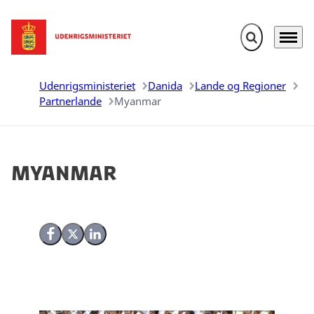
Fold søgefelt u
Menu
Gå til forsiden
Udenrigsministeriet
Danida
Lande og Regioner
Partnerlande
Myanmar
Myanmar
Del på Facebook
Del på X (Twitter)
Del på LinkedIn