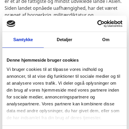
er et af de fattigste og mindst udviklede lande i Asien.
Siden landet opnåede uafhængighed, har det været
præget af borgerkrig, militærdiktatur og
undertrykkelse af demokratiske kræfter, og landet har
samtidig isoleret sig fra omverdenen. I 2011 indledte
Myanmar en omfattende reformproces med det
Samtykke
Detaljer
Om
formål at opnå et mere demokratisk og
markedsbaseret samfund med social lighed; et
samfund, hvor der skabes velstand for alle parallelt
Denne hjemmeside bruger cookies
med fortsatte fredsbestræbelser.
Vi bruger cookies til at tilpasse vores indhold og
Danmark har gennem årtier støttet de demokratiske
annoncer, til at vise dig funktioner til sociale medier og til
kræfter i landet og ydet humanitær bistand til de
at analysere vores trafik. Vi deler også oplysninger om
mange flygtninge og internt fordrevne i landets
din brug af vores hjemmeside med vores partnere inden
grænseområder. Ved at gøre Myanmar til et
for sociale medier, annonceringspartnere og
prioritetsland for dansk udviklingssamarbejde og
analysepartnere. Vores partnere kan kombinere disse
åbne en dansk ambassade i landet den 1. august 2014
data med andre oplysninger, du har givet dem, eller som
har man fra dansk side bekræftet sin støtte til den
de har indsamlet fra din brug af deres tjenester.
igangværende ambitiøse og langsigtede