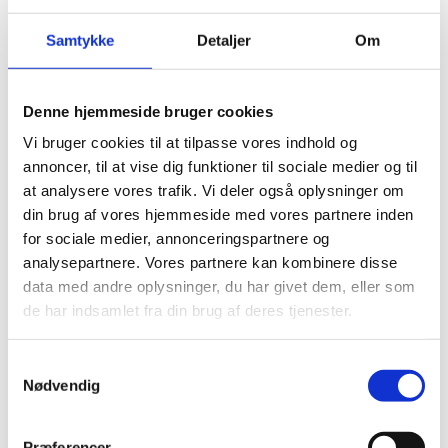
Samtykke
Detaljer
Om
Denne hjemmeside bruger cookies
GLOBUS - Puljen for Globalt
engagement, Uddannelse og
Vi bruger cookies til at tilpasse vores indhold og
annoncer, til at vise dig funktioner til sociale medier og til
Samarbejde
at analysere vores trafik. Vi deler også oplysninger om
22.10.2024
din brug af vores hjemmeside med vores partnere inden
GLOBUS er en pulje, som har til formål at
for sociale medier, annonceringspartnere og
engagere danskere under uddannelse i
analysepartnere. Vores partnere kan kombinere disse
verdensmålene og i det internationale
data med andre oplysninger, du har givet dem, eller som
udviklingssamarbejde sammen med
de har indsamlet fra din brug af deres tjenester.
partnere i det Globale Syd.>
S
OpEn - udenrigsministeriets
Nødvendig
a
Oplysnings- og Engagementspulje
m
t
24.09.2024
Præferencer