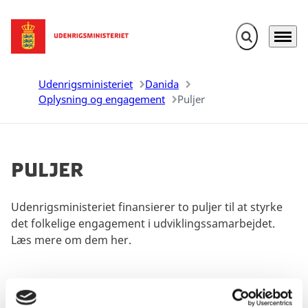
Fold søgefelt u
Menu
Gå til forsiden
Udenrigsministeriet
Danida
Oplysning og engagement
Puljer
Puljer
Udenrigsministeriet finansierer to puljer til at styrke
det folkelige engagement i udviklingssamarbejdet.
Læs mere om dem her.
Del på Facebook
Del på X (Twitter)
Del på LinkedIn