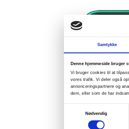
Samtykke
Denne hjemmeside bruger c
Vi bruger cookies til at tilpas
vores trafik. Vi deler også 
annonceringspartnere og anal
dem, eller som de har indsaml
S
Nødvendig
a
m
t