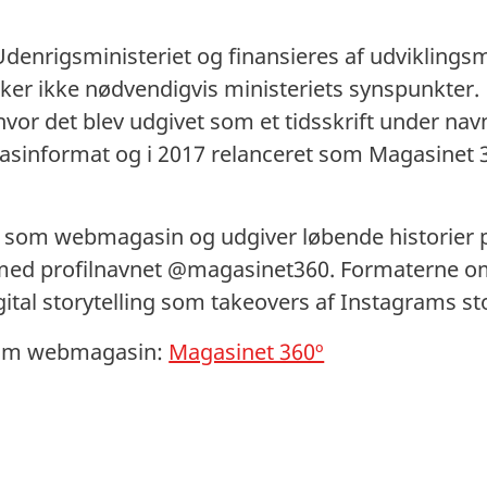
.
denrigsministeriet og finansieres af udviklings
er ikke nødvendigvis ministeriets synspunkter.
hvor det blev udgivet som et tidsskrift under nav
gasinformat og i 2017 relanceret som Magasinet 3
0º som webmagasin og udgiver løbende historier
med profilnavnet @magasinet360. Formaterne omf
gital storytelling som takeovers af Instagrams st
om webmagasin:
Magasinet 360º