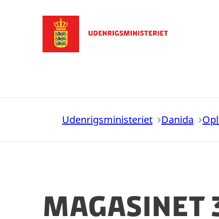
Gå til forsiden
Udenrigsministeriet
Danida
Opl
Magasinet 