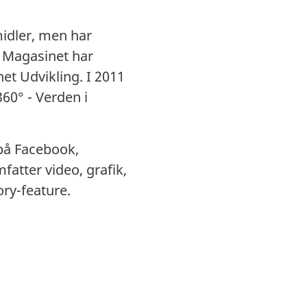
midler, men har
 Magasinet har
net Udvikling. I 2011
60° - Verden i
 på Facebook,
atter video, grafik,
ory-feature.