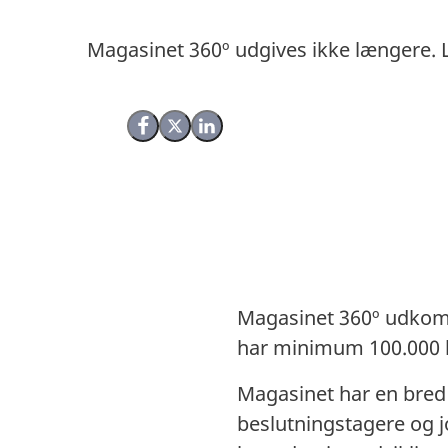
Magasinet 360º udgives ikke længere. 
Del på Facebook
Del på X (Twitter)
Del på LinkedIn
Magasinet 360º udkom
har minimum 100.000 
Magasinet har en bred 
beslutningstagere og j