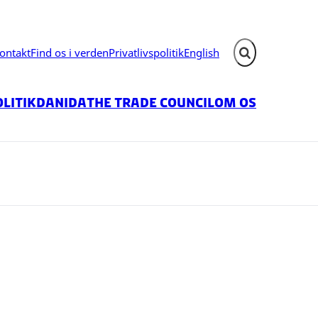
ontakt
Find os i verden
Privatlivspolitik
English
Fold søgefelt ud
litik
Danida
The Trade Council
Om os