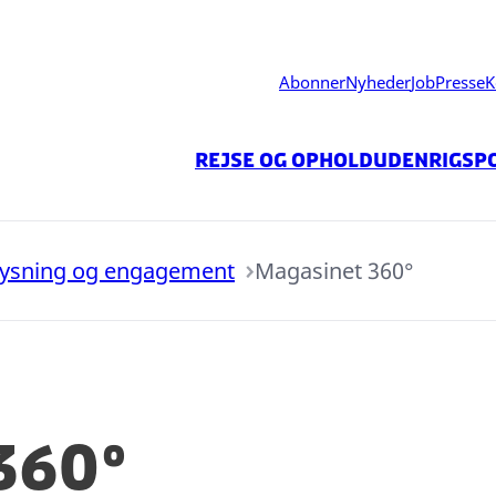
Abonner
Nyheder
Job
Presse
K
Rejse og ophold
Udenrigspo
ysning og engagement
Magasinet 360°
360°