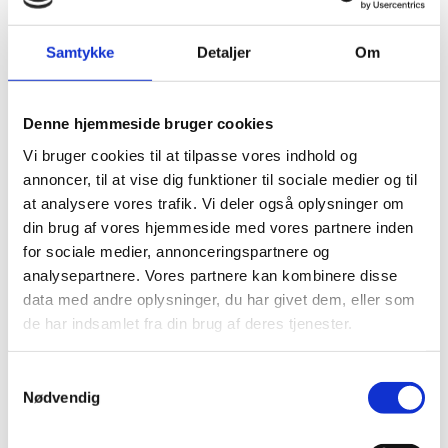
Om evalueringer
Samtykke
Detaljer
Om
Formelle evalueringsprocesser har været en
integreret del af det danske
Denne hjemmeside bruger cookies
udviklingssamarbejde siden 1980erne. Siden
Vi bruger cookies til at tilpasse vores indhold og
2020 har evalueringsområdet været
annoncer, til at vise dig funktioner til sociale medier og til
varetaget af kontoret for Evaluering, Læring
at analysere vores trafik. Vi deler også oplysninger om
og...
din brug af vores hjemmeside med vores partnere inden
for sociale medier, annonceringspartnere og
Igangværende evalueringer
analysepartnere. Vores partnere kan kombinere disse
data med andre oplysninger, du har givet dem, eller som
Her finder du information om Danidas
de har indsamlet fra din brug af deres tjenester.
igangværende evalueringer. Evalueringerne
udgives primært på engelsk, og beskrivelser
af igangværende evalueringer er derfor på
S
Nødvendig
engelsk.
a
m