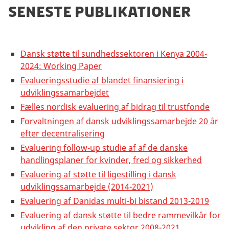
Seneste Publikationer
Dansk støtte til sundhedssektoren i Kenya 2004-
2024: Working Paper
Evalueringsstudie af blandet finansiering i
udviklingssamarbejdet
Fælles nordisk evaluering af bidrag til trustfonde
Forvaltningen af dansk udviklingssamarbejde 20 år
efter decentralisering
Evaluering follow-up studie af af de danske
handlingsplaner for kvinder, fred og sikkerhed
Evaluering af støtte til ligestilling i dansk
udviklingssamarbejde (2014-2021)
Evaluering af Danidas multi-bi bistand 2013-2019
Evaluering af dansk støtte til bedre rammevilkår for
udvikling af den private sektor 2008-2021