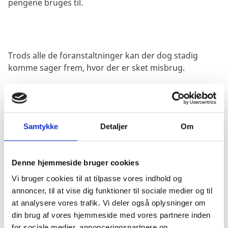
pengene bruges til.
Trods alle de foranstaltninger kan der dog stadig
komme sager frem, hvor der er sket misbrug.
På de følgende sider kan se du se, hvor mange sager
Samtykke
Detaljer
Om
det drejer sig om, og hvor mange penge der er tabt på
grund af misbrug.
Denne hjemmeside bruger cookies
Vi bruger cookies til at tilpasse vores indhold og
annoncer, til at vise dig funktioner til sociale medier og til
Yderligere beskrives sagsgangen ved mistanke, og
at analysere vores trafik. Vi deler også oplysninger om
man kan se detaljer om de enkeltsager, der
din brug af vores hjemmeside med vores partnere inden
undersøges.
for sociale medier, annonceringspartnere og