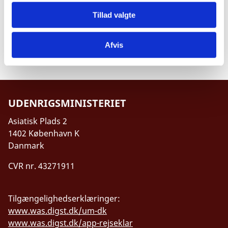
vedrørende mistanke om eller konstateret
Tillad valgte
misbrug med dansk udviklingsbistand.
Afvis
UDENRIGSMINISTERIET
Asiatisk Plads 2
1402 København K
Danmark
CVR nr. 43271911
Tilgængelighedserklæringer:
www.was.digst.dk/um-dk
www.was.digst.dk/app-rejseklar