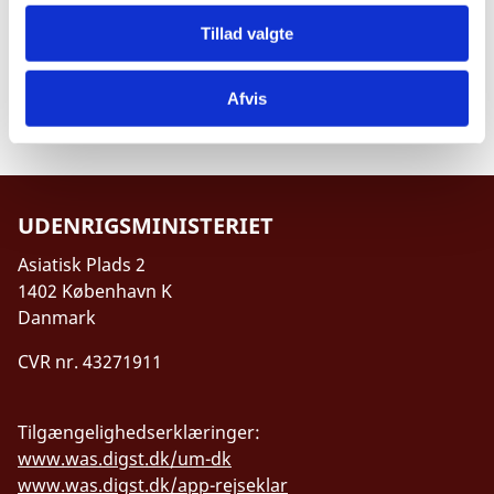
korruption.
Tillad valgte
Det danske
Governance for Development program i
Uganda
er et andet eksempel på Danidas støtte til
Afvis
specifikke indsatser mod korruption.
UDENRIGSMINISTERIET
Asiatisk Plads 2
1402 København K
Danmark
CVR nr. 43271911
Tilgængelighedserklæringer:
www.was.digst.dk/um-dk
www.was.digst.dk/app-rejseklar