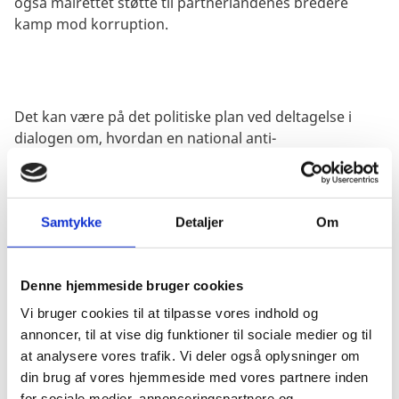
også målrettet støtte til partnerlandenes bredere
kamp mod korruption.
Det kan være på det politiske plan ved deltagelse i
dialogen om, hvordan en national anti-
korruptionsstrategi skal udformes. Det kan også være
i forbindelse med de årlige højniveauforhandlinger
med partnerlandets regering, hvor de konkrete tiltag
som partnerlandet har iværksat diskuteres.
Samtykke
Detaljer
Om
Konkrete bistandsaktiviteter
Denne hjemmeside bruger cookies
Konkrete bistandsaktiviteter kan fx være støtte til
Vi bruger cookies til at tilpasse vores indhold og
reform af retsvæsenet, opbygning af kapacitet i
annoncer, til at vise dig funktioner til sociale medier og til
landets rigsrevision, støtte til parlamentets arbejde
at analysere vores trafik. Vi deler også oplysninger om
med kontrol af den offentlig forvaltning eller til
din brug af vores hjemmeside med vores partnere inden
folkelige organisationer og frie medier, der fungerer
for sociale medier, annonceringspartnere og