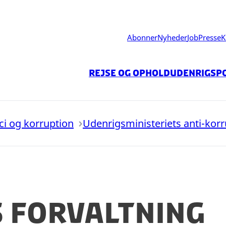
Abonner
Nyheder
Job
Presse
K
Rejse og ophold
Udenrigspo
ici og korruption
Udenrigsministeriets anti-korr
 forvaltning