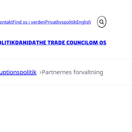
ontakt
Find os i verden
Privatlivspolitik
English
Fold søgefelt ud
litik
Danida
The Trade Council
Om os
uptionspolitik
Partnernes forvaltning