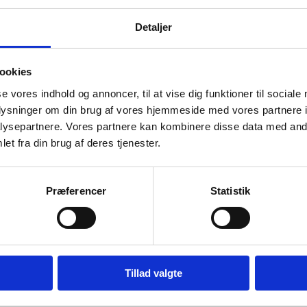
 bliver bæredygtige og kan medvirke til at styrk
. På sigt kan det også ændre opfattelsen af korr
Detaljer
ookies
se vores indhold og annoncer, til at vise dig funktioner til sociale
ktiviteter, vurderer de den risici, der er forbun
oplysninger om din brug af vores hjemmeside med vores partnere i
ceret risiko for korruption, skal der foretages en 
ysepartnere. Vores partnere kan kombinere disse data med andr
et fra din brug af deres tjenester.
gås. Alle nye partnere får vurderet deres kapacit
hjælpe med at opbygge en bedre økonomiforvaltn
or misbrug.
Præferencer
Statistik
ion for partnere
til den danske anti-korruptionspolitik tilbydes a
ti-korruptionskursus via internettet. Derudover t
Tillad valgte
 diverse anti-korruptionskurser (
Læs mere om U