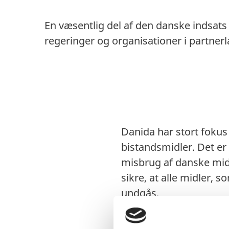
En væsentlig del af den danske indsats
regeringer og organisationer i partnerl
Danida har stort fokus 
bistandsmidler. Det er 
misbrug af danske midle
sikre, at alle midler, 
undgås.
Det øgede fokus på at 