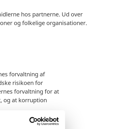
midlerne hos partnerne. Ud over
oner og folkelige organisationer.
nes forvaltning af
dske risikoen for
rnes forvaltning for at
t, og at korruption
ederne for, at anti-