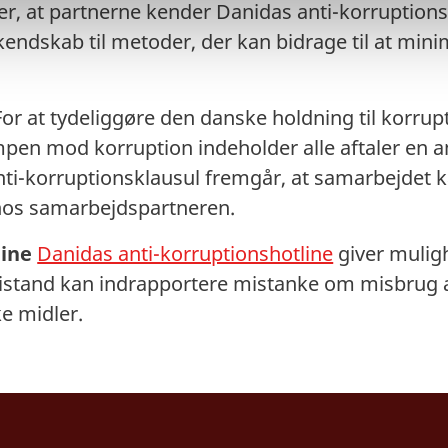
er, at partnerne kender Danidas anti-korruptions
kendskab til metoder, der kan bidrage til at min
For at tydeliggøre den danske holdning til korrupt
pen mod korruption indeholder alle aftaler en a
ti-korruptionsklausul fremgår, at samarbejdet ka
 hos samarbejdspartneren.
line
Danidas anti-korruptionshotline
giver muligh
bistand kan indrapportere mistanke om misbrug a
ke midler.