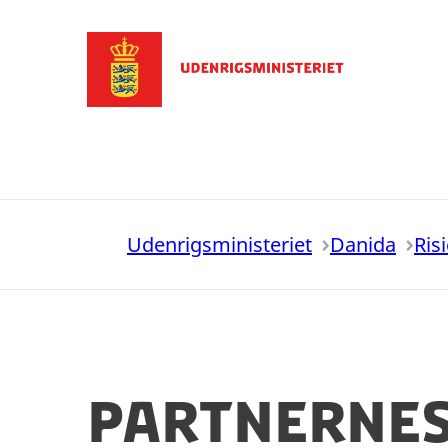
Gå til forsiden
Udenrigsministeriet
Danida
Ris
Partnernes