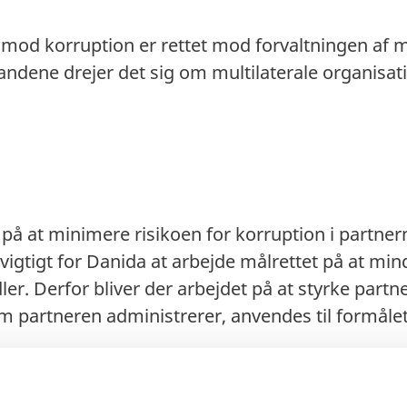
 mod korruption er rettet mod forvaltningen af 
andene drejer det sig om multilaterale organisati
på at minimere risikoen for korruption i partner
vigtigt for Danida at arbejde målrettet på at min
r. Derfor bliver der arbejdet på at styrke partne
som partneren administrerer, anvendes til formåle
anvende partnernes egne systemer styrker muligh