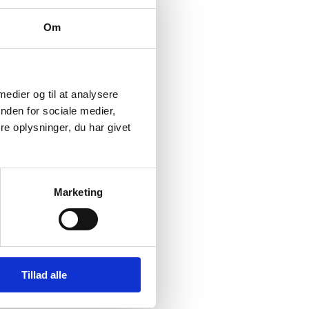
e partnerens
uption hos partneren og
Om
 medier og til at analysere
det med aktiviteterne.
nden for sociale medier,
vurdering af, hvordan
e oplysninger, du har givet
et, og hvor det er
ing hos partneren for
Marketing
nsatte hos partnerne
ilbyder Anti-
Tillad alle
4's kurser
). Anti-