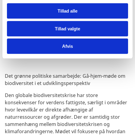
g
følgende temaer. Mindst fem af aktiviteterne vil
Tillad alle
afprøve nye metoder for og udvikling af procedurer
for inddragelse af CSO’er, partnere i Syd og
ambassader.
Tillad valgte
Afvis
Fremtidige arrangementer
Det grønne politiske samarbejde: Gå-hjem-møde om
biodiversitet i et udviklingsperspektiv
Den globale biodiversitetskrise har store
konsekvenser for verdens fattigste, særligt i områder
hvor levevilkår er direkte afhængige af
naturressourcer og afgrøder. Der er samtidig stor
sammenhæng mellem biodiversitetskrisen og
klimaforandringerne. Mødet vil fokusere på hvordan