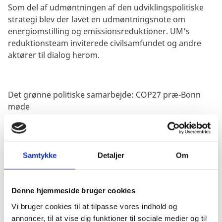
Som del af udmøntningen af den udviklingspolitiske
strategi blev der lavet en udmøntningsnote om
energiomstilling og emissionsreduktioner. UM’s
reduktionsteam inviterede civilsamfundet og andre
aktører til dialog herom.
Det grønne politiske samarbejde: COP27 præ-Bonn
møde
Som opfølgning på resultaterne fra COP26 og som
optakt til den årlige Bonn-klimakonference (6.-16. juni)
og COP27, mødes civilsamfund og Udenrigsministeriet
Samtykke
Detaljer
Om
for at drøfte danske prioriteter og
samarbejdsmuligheder i de internationale
klimaforhandlinger.
Denne hjemmeside bruger cookies
Dato: 16. maj i Eigtveds Pakhus, sal II fra 13.00-15.00
Vi bruger cookies til at tilpasse vores indhold og
annoncer, til at vise dig funktioner til sociale medier og til