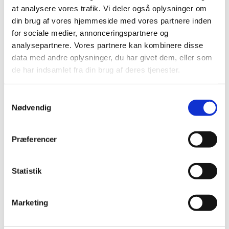
at analysere vores trafik. Vi deler også oplysninger om
din brug af vores hjemmeside med vores partnere inden
Det grønne politiske samarbejde: ’UNmute’
for sociale medier, annonceringspartnere og
civilsamfundet i internationale grønne forhandlinger
analysepartnere. Vores partnere kan kombinere disse
Dette arrangement samler danske delegerede og
data med andre oplysninger, du har givet dem, eller som
civilsamfund fra Nord og Syd om at forbedre
de har indsamlet fra din brug af deres tjenester.
civilsamfundsinddragelse i internationale grønne
forhandlinger og særligt frem mod og under COP27.
S
Nødvendig
a
Dato: 17. maj hos Globalt Fokus fra kl. 14.00-15.30
m
t
Præferencer
y
k
k
Statistik
e
Planlagte aktiviteter for 2022
v
Marketing
a
l
I første halvdel af 2022 planlægges aktiviteter indenfor