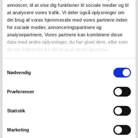
annoncer, til at vise dig funktioner til sociale medier og til
statens midlertidige COVID-19
at analysere vores trafik. Vi deler også oplysninger om
kompensationsordninger for hhv. løn og faste
din brug af vores hjemmeside med vores partnere inden
omkostninger til institutioner, foreninger,
for sociale medier, annonceringspartnere og
organisationer mm., der måtte modtage 50 pct. eller
analysepartnere. Vores partnere kan kombinere disse
mere i offentligt tilskud og som er i økonomisk krise
data med andre oplysninger, du har givet dem, eller som
som følge af COVID-19. Her skal organisationer der
de har indsamlet fra din brug af deres tjenester.
måtte modtage størstedelen af deres offentlige
tilskud fra Udenrigsministeriet søge.
S
Læs mere om ordningen for faste omkostninger og
Nødvendig
a
ansøgningsproces
her
. Ansøgningsfrist er den 31.
m
august 2020.
t
Præferencer
y
Læs mere om lønkompensationsordningen og
k
ansøgningsproces
her
. Ansøgningsfrist er den 30. juli
k
Statistik
2020. OBS: lønkompensationsordningen er blevet
e
forlænget frem til den 29. august 2020.
v
Marketing
Udenrigsministeriet vil snart åbne for ansøgninger på
a