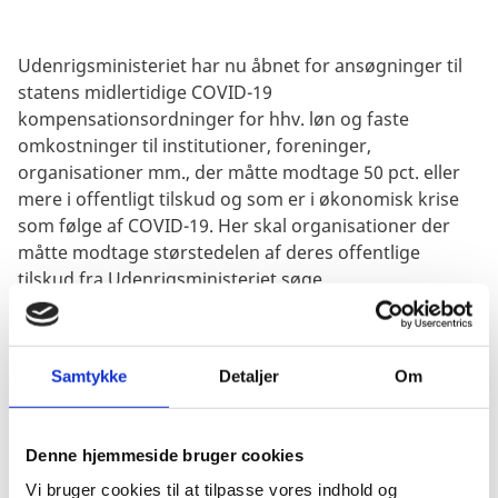
Udenrigsministeriet har nu åbnet for ansøgninger til
statens midlertidige COVID-19
kompensationsordninger for hhv. løn og faste
omkostninger til institutioner, foreninger,
organisationer mm., der måtte modtage 50 pct. eller
mere i offentligt tilskud og som er i økonomisk krise
som følge af COVID-19. Her skal organisationer der
måtte modtage størstedelen af deres offentlige
tilskud fra Udenrigsministeriet søge.
Del på Facebook
Del på X (Twitter)
Del på LinkedIn
Samtykke
Detaljer
Om
Denne hjemmeside bruger cookies
Vi bruger cookies til at tilpasse vores indhold og
Udenrigsministeriet har nu åbnet for ansøgninger til