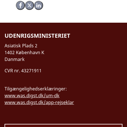
Del på Facebook
Del på X (Twitter)
Del på LinkedIn
UDENRIGSMINISTERIET
Asiatisk Plads 2
1402 København K
Danmark
CVR nr. 43271911
Tilgængelighedserklæringer:
www.was.digst.dk/um-dk
www.was.digst.dk/app-rejseklar