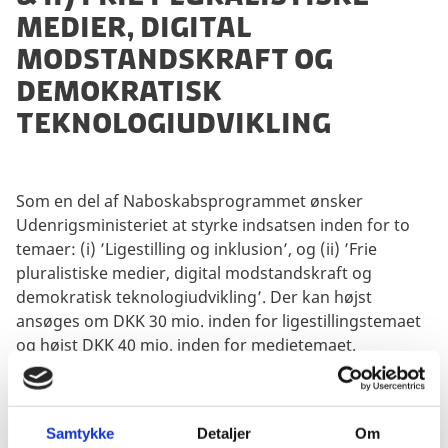
medier, digital
modstandskraft og
demokratisk
teknologiudvikling
Som en del af Naboskabsprogrammet ønsker
Udenrigsministeriet at styrke indsatsen inden for to
temaer: (i) ’
Ligestilling og inklusion’, og (ii) ’Frie
pluralistiske medier, digital modstandskraft og
demokratisk teknologiudvikling’. Der kan højst
ansøges om DKK 30 mio. inden for ligestillingstemaet
og højst DKK 40 mio. inden for medietemaet.
Aktiviteterne skal som udgangspunkt gennemføres
inden for perioden december 2024 til november 2027
(36 måneder).
Samtykke
Detaljer
Om