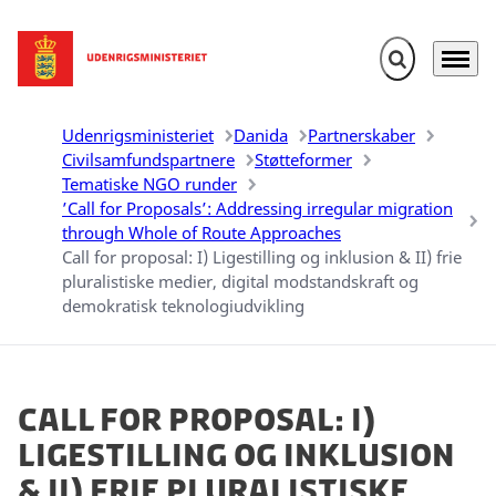
Fold søgefelt u
Menu
Gå til forsiden
Udenrigsministeriet
Danida
Partnerskaber
Civilsamfundspartnere
Støtteformer
Tematiske NGO runder
’Call for Proposals’: Addressing irregular migration
through Whole of Route Approaches
Call for proposal: I) Ligestilling og inklusion & II) frie
pluralistiske medier, digital modstandskraft og
demokratisk teknologiudvikling
Call for proposal: I)
Ligestilling og inklusion
& II) frie pluralistiske