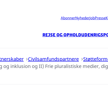
Abonner
Nyheder
Job
Presse
K
Rejse og ophold
Udenrigspo
tnerskaber
Civilsamfundspartnere
Støtteform
ing og inklusion og II) Frie pluralistiske medier,