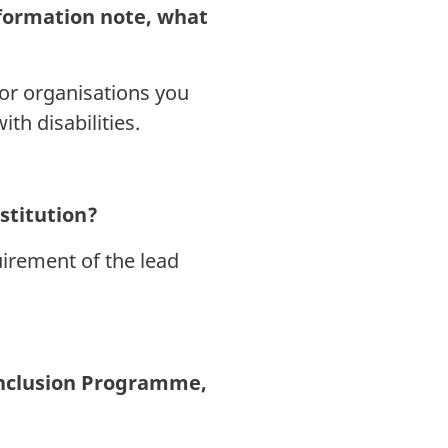
information note, what
for organisations you
th disabilities.
nstitution?
uirement of the lead
 Inclusion Programme,