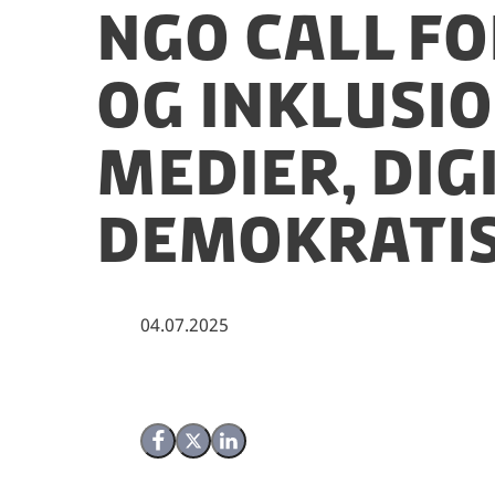
NGO call fo
og inklusio
medier, di
demokratis
04.07.2025
Del på Facebook
Del på X (Twitter)
Del på LinkedIn