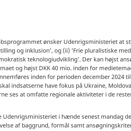
bsprogrammet ønsker Udenrigsministeriet at st
tilling og inklusion’, og (ii) ’Frie pluralistiske med
okratisk teknologiudvikling’. Der kan højst an
stemaet og højst DKK 40 mio. inden for medietemae
nemføres inden for perioden december 2024 til
skal indsatserne have fokus på Ukraine, Moldov
ne ses at omfatte regionale aktiviteter i de reste
 Udenrigsministeriet i hænde senest mandag den
velse af baggrund, formål samt ansøgningskriter