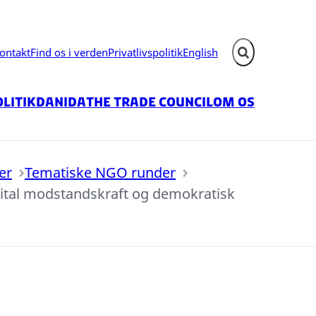
ontakt
Find os i verden
Privatlivspolitik
English
Fold søgefelt ud
litik
Danida
The Trade Council
Om os
er
Tematiske NGO runder
 digital modstandskraft og demokratisk