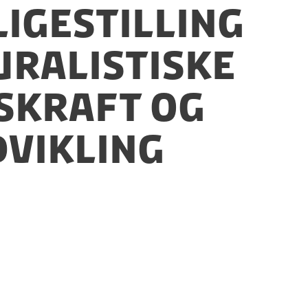
Ligestilling
luralistiske
skraft og
vikling