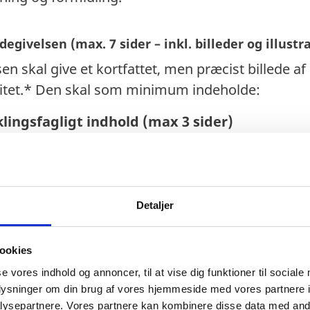
degivelsen (max. 7 sider – inkl. billeder og illustr
en skal give et kortfattet, men præcist billede a
itet.* Den skal som minimum indeholde:
klingsfagligt indhold (max 3 sider)
projektet, lokal kontekst og målgruppe
drager til ét eller flere af verdensmålene
ede forandringsteori, målsætninger og forvented
Detaljer
e og internationale partnere
kkerheds- og adgangsforhold gør det muligt at 
ookies
r. Lande og regioner/landsdele der er markeret 
se vores indhold og annoncer, til at vise dig funktioner til sociale
r udelukkede.
Se også UMs rejsevejledninger
oplysninger om din brug af vores hjemmeside med vores partnere i
ysepartnere. Vores partnere kan kombinere disse data med andr