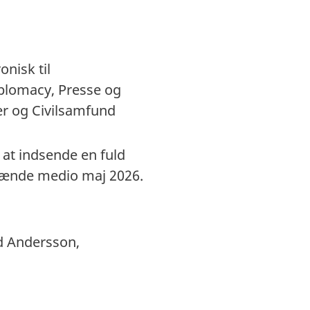
nisk til
Diplomacy, Presse og
er og Civilsamfund
l at indsende en fuld
 hænde medio maj 2026.
d Andersson,