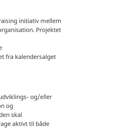
aising initiativ mellem
rganisation. Projektet
e
t fra kalendersalget
dviklings- og/eller
on og
den skal
ge aktivt til både