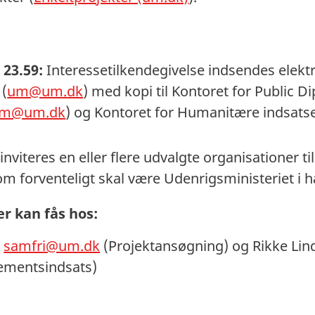
 23.59:
Interessetilkendegivelse indsendes elektro
 (
um@um.dk
) med kopi til Kontoret for Public 
om@um.dk
) og Kontoret for Humanitære indsats
inviteres en eller flere udvalgte organisationer ti
m forventeligt skal være Udenrigsministeriet i
r kan fås hos:
r
samfri@um.dk
(Projektansøgning) og Rikke Lin
mentsindsats)