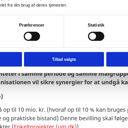
agement (max 3 sider)
et fra din brug af deres tjenester.
nen vil støtte udviklingen af undervisningsmater
Præferencer
Statistik
e oplysningsaktiviteter
r til egne formidlingsaktiviteter
arbejde og koordinering ift. DR og UM – gerne
er med flere stakeholders og børn som målgruppe
Tillad valgte
onen har andre kommunikations- fundraising 
teter i samme periode og samme målgruppe,
anisationen vil sikre synergier for at undgå k
e)
 op til 10 mio. kr. (hvoraf op til 10 % kan bruge
g praktiske bistand) Denne bevilling skal følge 
kter (
Enkeltprojekter (um.dk)
).