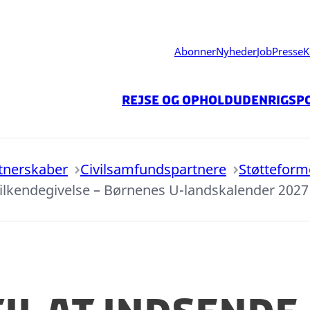
Abonner
Nyheder
Job
Presse
K
Rejse og ophold
Udenrigspo
tnerskaber
Civilsamfundspartnere
Støtteform
setilkendegivelse – Børnenes U-landskalender 2027