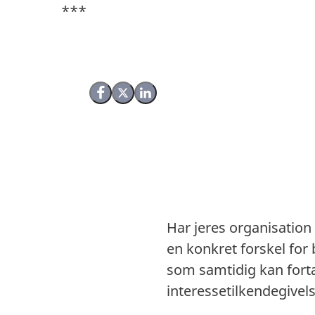
***
Del på Facebook
Del på X (Twitter)
Del på LinkedIn
Har jeres organisation 
en konkret forskel for
som samtidig kan fortæ
interessetilkendegivel