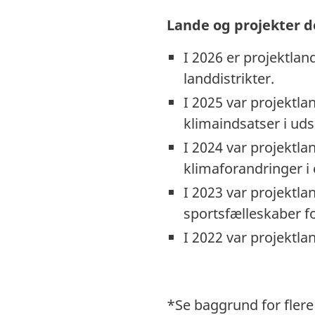
Lande og projekter de
I 2026 er projektla
landdistrikter.
I 2025 var projektla
klimaindsatser i uds
I 2024 var projektl
klimaforandringer i 
I 2023 var projektla
sportsfælleskaber fo
I 2022 var projektla
*Se baggrund for flere