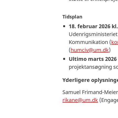
Tidsplan
18. februar 2026 kl.
Udenrigsministeriet
Kommunikation (
k
(
humciv@um.dk
)
Ultimo marts 2026
projektansøgning so
Yderligere oplysninge
Samuel Frimand-Meie
rikane@um.dk
(Engage