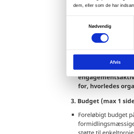
2. Formidling og eng
dem, eller som de har indsaml
Hvordan organisatio
S
Nødvendig
a
programmer og andr
m
Organisationens idée
t
Overvejelser om sam
y
k
eller flere projekt
Afvis
k
Såfremt
organisati
e
engagementsaktivi
v
a
for, hvorledes org
l
g
3. Budget (max 1 sid
Foreløbigt budget på
formidlingsmæssige o
støtte til enkeltproje