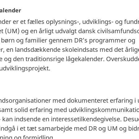
alender
er er et fælles oplysnings-, udviklings- og fundr
t (UM) og en årligt udvalgt dansk civilsamfundso
ke børn og familier gennem DR’s programmer og
r, en landsdækkende skoleindsats med det årlig
 og den traditionsrige lågekalender. Overskudde
 udviklingsprojekt.
ndsorganisationer med dokumenteret erfaring i u
samt solid erfaring med udviklingskommunikati
kan indsende en interessetilkendegivelse. Desu
indgå i et tæt samarbejde med DR og UM og bidra
ning og formidling.