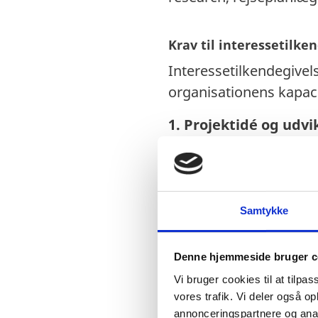
Krav til interessetilken
Interessetilkendegivels
organisationens kapac
1. Projektidé og udvi
Kort beskrivelse af 
Hvordan projektet bi
Projektets overordn
Samtykke
Beskrivelse af lokal
Vurdering af, om si
Denne hjemmeside bruger c
og produktionsrejse
Vi bruger cookies til at tilpas
rejsevejledninger e
vores trafik. Vi deler også 
annonceringspartnere og anal