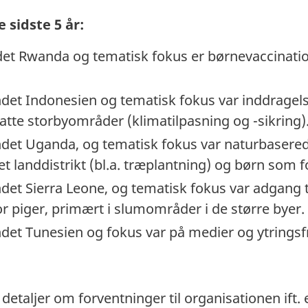
 sidste 5 år:
ndet Rwanda og tematisk fokus er børnevaccinatio
ndet Indonesien og tematisk fokus var inddragels
atte storbyområder (klimatilpasning og -sikring)
andet Uganda, og tematisk fokus var naturbasere
et landdistrikt (bl.a. træplantning) og børn som 
ndet Sierra Leone, og tematisk fokus var adgang 
r piger, primært i slumområder i de større byer.
ndet Tunesien og fokus var på medier og ytringsf
 detaljer om forventninger til organisationen if