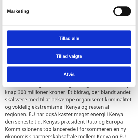
tværs af det afrikanske kontinent. Gennemført med
v
kinesisk know-how, ingeniører og finansiering. Men
Marketing
a
kineserne gør det ikke kun af et godt hjerte. Der er
l
tale om investeringer og lån, der også understøtter
g
Kinas hjemlige udvikling, og hvis afkast ender i Kina. I
Tillad alle
værste fald kan det ende som alvorlige gældsfælder
for de afrikanske lande.
Tillad valgte
Det har flere afrikanske lande heldigvis fået øjnene op
for. Men det kan for nogen være svært at se
Afvis
alternativerne. Jeg brugte min rejse til at lancere et nyt
dansk freds- og stabiliseringsbidrag til Afrikas Horn på
knap 300 millioner kroner. Et bidrag, der blandt andet
skal være med til at bekæmpe organiseret kriminalitet
og voldelig ekstremisme i Kenya og resten af
regionen. EU har også kastet meget energi i Kenya
den seneste tid. Kenyas præsident Ruto og Europa-
Kommissionens top lancerede i forsommeren en ny
økonomisk partnerskabsaftale mellem Kenya og EU,