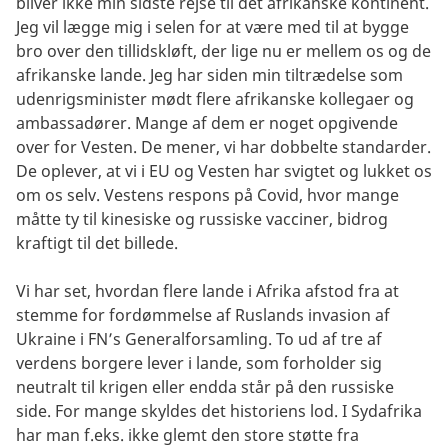
bliver ikke min sidste rejse til det afrikanske kontinent.
Jeg vil lægge mig i selen for at være med til at bygge
bro over den tillidskløft, der lige nu er mellem os og de
afrikanske lande. Jeg har siden min tiltrædelse som
udenrigsminister mødt flere afrikanske kollegaer og
ambassadører. Mange af dem er noget opgivende
over for Vesten. De mener, vi har dobbelte standarder.
De oplever, at vi i EU og Vesten har svigtet og lukket os
om os selv. Vestens respons på Covid, hvor mange
måtte ty til kinesiske og russiske vacciner, bidrog
kraftigt til det billede.
Vi har set, hvordan flere lande i Afrika afstod fra at
stemme for fordømmelse af Ruslands invasion af
Ukraine i FN’s Generalforsamling. To ud af tre af
verdens borgere lever i lande, som forholder sig
neutralt til krigen eller endda står på den russiske
side. For mange skyldes det historiens lod. I Sydafrika
har man f.eks. ikke glemt den store støtte fra