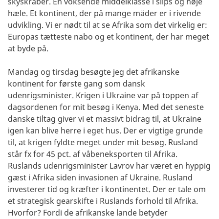
skyskraber. En voksende middelklasse i slips og høje
hæle. Et kontinent, der på mange måder er i rivende
udvikling. Vi er nødt til at se Afrika som det virkelig er:
Europas tætteste nabo og et kontinent, der har meget
at byde på.
Mandag og tirsdag besøgte jeg det afrikanske
kontinent for første gang som dansk
udenrigsminister. Krigen i Ukraine var på toppen af
dagsordenen for mit besøg i Kenya. Med det seneste
danske tiltag giver vi et massivt bidrag til, at Ukraine
igen kan blive herre i eget hus. Der er vigtige grunde
til, at krigen fyldte meget under mit besøg. Rusland
står fx for 45 pct. af våbeneksporten til Afrika.
Ruslands udenrigsminister Lavrov har været en hyppig
gæst i Afrika siden invasionen af Ukraine. Rusland
investerer tid og kræfter i kontinentet. Der er tale om
et strategisk gearskifte i Ruslands forhold til Afrika.
Hvorfor? Fordi de afrikanske lande betyder