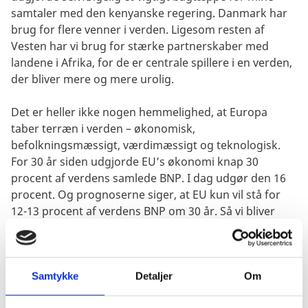
samtaler med den kenyanske regering. Danmark har
brug for flere venner i verden. Ligesom resten af
Vesten har vi brug for stærke partnerskaber med
landene i Afrika, for de er centrale spillere i en verden,
der bliver mere og mere urolig.
Det er heller ikke nogen hemmelighed, at Europa
taber terræn i verden – økonomisk,
befolkningsmæssigt, værdimæssigt og teknologisk.
For 30 år siden udgjorde EU’s økonomi knap 30
procent af verdens samlede BNP. I dag udgør den 16
procent. Og prognoserne siger, at EU kun vil stå for
12-13 procent af verdens BNP om 30 år. Så vi bliver
nødt til at kigge ud i verden og opsøge nye alliancer –
og selvfølgelig styrke dem, vi allerede har.
Hvad Putin fortæller afrikanerne? At ansvaret for
Samtykke
Detaljer
Om
krigen i Ukraine og dens afledte effekter i form af fx