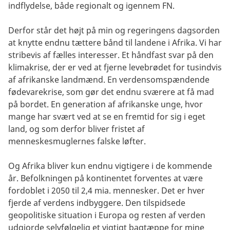
indflydelse, både regionalt og igennem FN.
Derfor står det højt på min og regeringens dagsorden
at knytte endnu tættere bånd til landene i Afrika. Vi har
stribevis af fælles interesser. Et håndfast svar på den
klimakrise, der er ved at fjerne levebrødet for tusindvis
af afrikanske landmænd. En verdensomspændende
fødevarekrise, som gør det endnu sværere at få mad
på bordet. En generation af afrikanske unge, hvor
mange har svært ved at se en fremtid for sig i eget
land, og som derfor bliver fristet af
menneskesmuglernes falske løfter.
Og Afrika bliver kun endnu vigtigere i de kommende
år. Befolkningen på kontinentet forventes at være
fordoblet i 2050 til 2,4 mia. mennesker. Det er hver
fjerde af verdens indbyggere. Den tilspidsede
geopolitiske situation i Europa og resten af verden
udgjorde selvfølgelig et vigtigt bagtæppe for mine