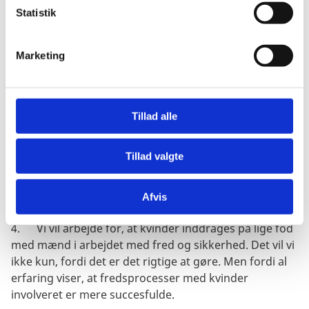
1.
Vi vil forsvare folkeretten, herunder den
k
Statistik
humanitære folkeret. Fælles regler er vigtige, særligt
e
for små nationer som os.
v
Marketing
a
2.
Vi vil tilpasse Sikkerhedsrådets krisehåndtering til
l
en ny geopolitisk virkelighed, hvor konflikter er
g
komplekse, og hvor regionale organisationer skal løfte
Tillad alle
mere.
3.
Vi vil sætte fokus på sammenhængen mellem
Tillad valgte
klima, fred og sikkerhed. Klimaforandringer tvinger
folk på flugt. Kampen om knappe ressourcer skærpes.
Afvis
Det bliver Sikkerhedsrådet nødt til at forholde sig til.
4.
Vi vil arbejde for, at kvinder inddrages på lige fod
med mænd i arbejdet med fred og sikkerhed. Det vil vi
ikke kun, fordi det er det rigtige at gøre. Men fordi al
erfaring viser, at fredsprocesser med kvinder
involveret er mere succesfulde.