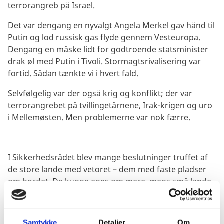
terrorangreb på Israel.
Det var dengang en nyvalgt Angela Merkel gav hånd til
Putin og lod russisk gas flyde gennem Vesteuropa.
Dengang en måske lidt for godtroende statsminister
drak øl med Putin i Tivoli. Stormagtsrivalisering var
fortid. Sådan tænkte vi i hvert fald.
Selvfølgelig var der også krig og konflikt; der var
terrorangrebet på tvillingetårnene, Irak-krigen og uro
i Mellemøsten.
Men problemerne var nok færre.
I Sikkerhedsrådet blev mange beslutninger truffet af
de store lande med vetoret – dem med faste pladser
om bordet. De kunne enes om mere, mens små lande
som os havde mindre indflydelse.
Situationen er en anden i dag. Med spændinger
Samtykke
Detaljer
Om