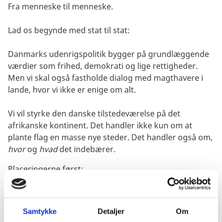
Fra menneske til menneske.
Lad os begynde med stat til stat:
Danmarks udenrigspolitik bygger på grundlæggende
værdier som frihed, demokrati og lige rettigheder.
Men vi skal også fastholde dialog med magthavere i
lande, hvor vi ikke er enige om alt.
Vi vil styrke den danske tilstedeværelse på det
afrikanske kontinent. Det handler ikke kun om at
plante flag en masse nye steder. Det handler også om,
hvor
og
hvad
det indebærer.
Placeringerne først:
Vi vil være til stede der, hvor det giver mening.
Hvor vi ser potentiale.
Samtykke
Detaljer
Om