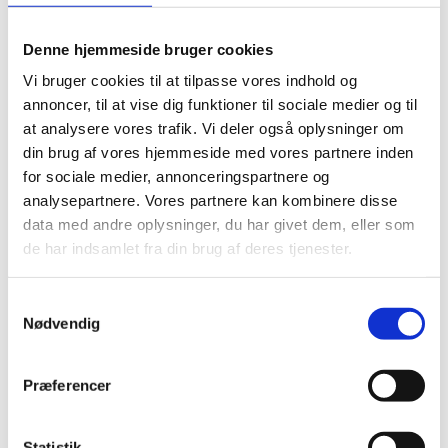
Og hvor vi har klare danske interesser.
Denne hjemmeside bruger cookies
Derfor åbner vi i løbet af 2025 tre nye ambassader i
Vi bruger cookies til at tilpasse vores indhold og
Senegal, Tunesien og Rwanda.
annoncer, til at vise dig funktioner til sociale medier og til
at analysere vores trafik. Vi deler også oplysninger om
Men vi skal også turde erkende åbent, når
din brug af vores hjemmeside med vores partnere inden
handlerummet for dialog bliver for snævert. Når
for sociale medier, annonceringspartnere og
resultaterne ikke længere står mål med indsatserne.
analysepartnere. Vores partnere kan kombinere disse
data med andre oplysninger, du har givet dem, eller som
Derfor har vi, ligesom en række af vores ligesindede
de har indsamlet fra din brug af deres tjenester.
lande, besluttet at lukke vores ambassader i Mali og
Burkina Faso.
S
Det betyder ikke, at vi opgiver vores støtte til de hårdt
Nødvendig
a
prøvede befolkninger i Sahel-regionen, eller at vi helt
m
opgiver at tale med regimerne.
t
Præferencer
y
k
Nu gør vi det bare fra andre steder og på en anden
k
Statistik