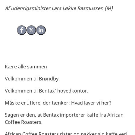
Af udenrigsminister Lars Løkke Rasmussen (M)
Del på Facebook
Del på X (Twitter)
Del på LinkedIn
Kære alle sammen
Velkommen til Brøndby.
Velkommen til Bentax’ hovedkontor.
Måske er I flere, der tænker: Hvad laver vi her?
Sagen er den, at Bentax importerer kaffe fra African
Coffee Roasters.
African Coffee Roasters rister og pakker sin kaffe ved