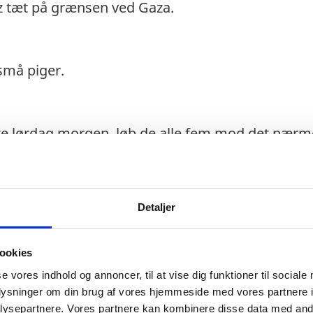
z tæt på grænsen ved Gaza.
 små piger.
 lørdag morgen, løb de alle fem mod det nærm
ed. Konen skrev en besked til deres venner i Aust
Detaljer
ookies
de hun med at svare. Vennerne ringede og ringe
se vores indhold og annoncer, til at vise dig funktioner til sociale
oplysninger om din brug af vores hjemmeside med vores partnere i
ysepartnere. Vores partnere kan kombinere disse data med andr