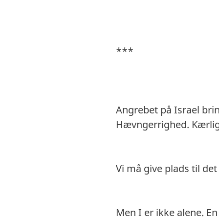
***
Angrebet på Israel bri
Hævngerrighed. Kærli
Vi må give plads til de
Men I er ikke alene. En