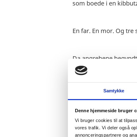
som boede i en kibbut
En far. En mor. Og tre
Da angrebene begyndte
De nåede frem i sikkerh
Samtykke
Denne hjemmeside bruger c
En time senere stoppe
Vi bruger cookies til at tilpas
tavs.
vores trafik. Vi deler også 
annonceringspartnere og anal