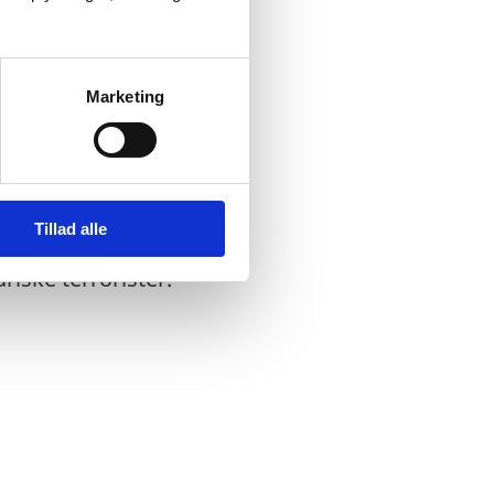
.
Marketing
g arm rundt om den
Tillad alle
riske terrorister.