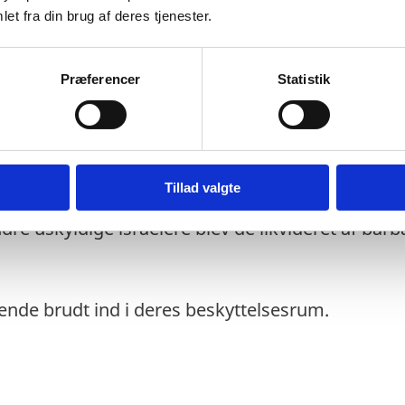
et fra din brug af deres tjenester.
 de israelske myndigheder et billede af familien
Præferencer
Statistik
nne træer i baggrunden. Moren holder en kærli
Tillad valgte
e uskyldige israelere blev de likvideret af barba
ende brudt ind i deres beskyttelsesrum.