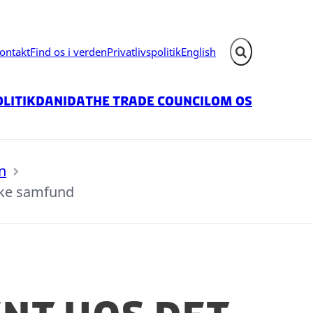
ontakt
Find os i verden
Privatlivspolitik
English
Fold søgefelt ud
litik
Danida
The Trade Council
Om os
n
iske samfund