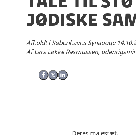
Tale til s
jødiske s
Afholdt i Københavns Synagoge 14.10.
Af Lars Løkke Rasmussen, udenrigsmin
Del på Facebook
Del på X (Twitter)
Del på LinkedIn
Deres majestæt,