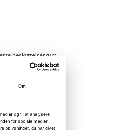
este beskyttelsesrum.
ralien: ” Alt er okay.”
Om
de, men mobilen var
 medier og til at analysere
nden for sociale medier,
e oplysninger, du har givet