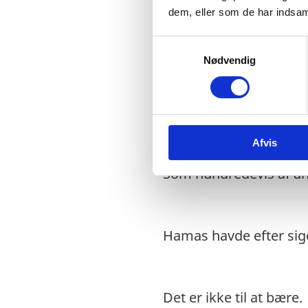
dem, eller som de har indsaml
Søndag formiddag delte
S
Nødvendig
a
m
Med store smil og grø
t
ældste datter.
y
k
Afvis
k
e
Som hundredevis af andr
v
a
l
g
Hamas havde efter sig
Det er ikke til at bære.