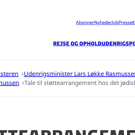
Abonner
Nyheder
Job
Presse
K
Rejse og ophold
Udenrigspo
isteren
Udenrigsminister Lars Løkke Rasmusse
smussen
Tale til støttearrangement hos det jød