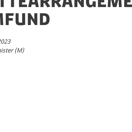
tøttearrangeme
amfund
2023
ister (M)