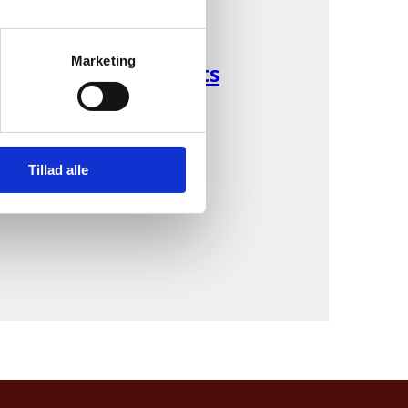
Oversigt over
Marketing
Udenrigsministeriets
ministre
Tillad alle