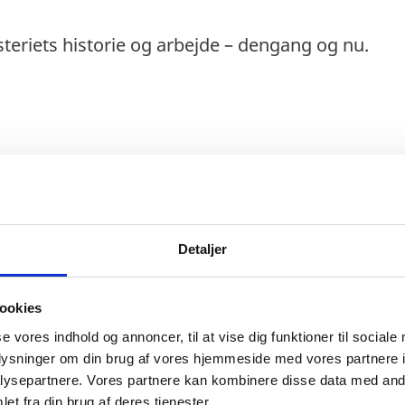
steriets historie og arbejde – dengang og nu.
Detaljer
Dansk udviklingsbistand
ookies
Fra dansk ulandshjælp til verdensmål &
se vores indhold og annoncer, til at vise dig funktioner til sociale
bæredygtig global udvikling.
oplysninger om din brug af vores hjemmeside med vores partnere i
ysepartnere. Vores partnere kan kombinere disse data med andr
et fra din brug af deres tjenester.