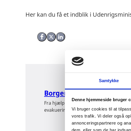
Her kan du få et indblik i Udenrigsmini
Del på Facebook
Del på X (Twitter)
Del på LinkedIn
Samtykke
Borgerservice
Denne hjemmeside bruger c
Fra hjælp til kuldsejlede sømænd til
Vi bruger cookies til at tilpas
evakuering af strandede danskere.
vores trafik. Vi deler også 
annonceringspartnere og anal
dem, eller som de har indsaml