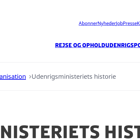
Abonner
Nyheder
Job
Presse
K
Rejse og ophold
Udenrigspo
anisation
Udenrigsministeriets historie
nisteriets his