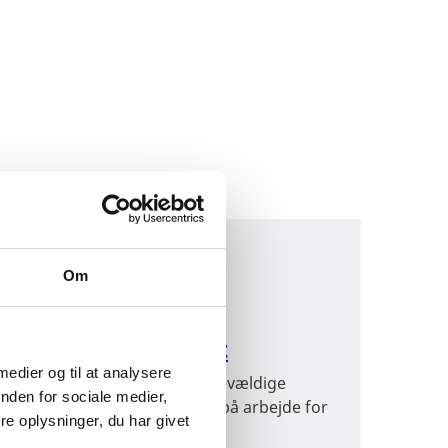
Om
Etableringen af
udenrigsministeriet
 medier og til at analysere
Fra mandeklub under den enevældige
nden for sociale medier,
konge til 2500 medarbejdere på arbejde for
e oplysninger, du har givet
Danmark.