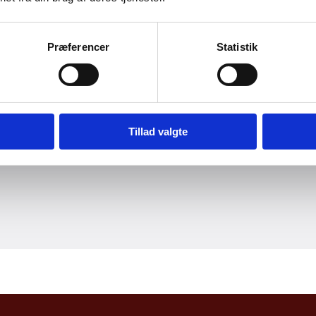
Udenrigsministeriet i dag
Præferencer
Statistik
Fra fortidens til fremtidens
Udenrigsministerium.
g til
20.
Tillad valgte
nem