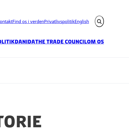
ontakt
Find os i verden
Privatlivspolitik
English
Fold søgefelt ud
litik
Danida
The Trade Council
Om os
torie