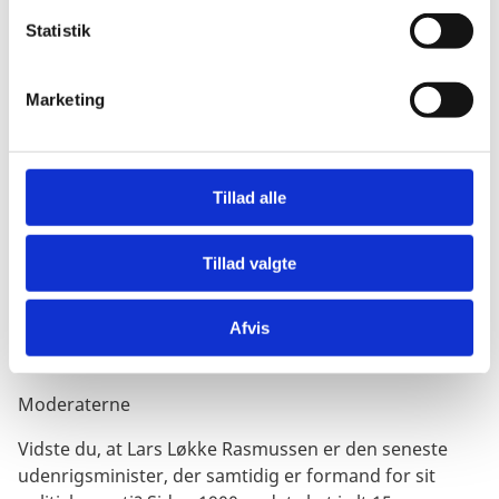
28.11.2016 - 27.06.2019
k
k
Statistik
Liberal Alliance (LA)
e
v
Marketing
a
77. Jeppe Sebastian Kofod
l
g
27.06.2019 - 15.12.2022
Tillad alle
Socialdemokratiet
Tillad valgte
78. Lars Løkke Rasmussen
Afvis
15.12.2022 - nu
Moderaterne
Vidste du, at Lars Løkke Rasmussen er den seneste
udenrigsminister, der samtidig er formand for sit