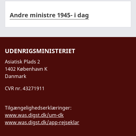
Andre ministre 1945- i dag
Andre ministre 1945- i dag
UDENRIGSMINISTERIET
Asiatisk Plads 2
1402 København K
Danmark
CVR nr. 43271911
Tilgængelighedserklæringer:
www.was.digst.dk/um-dk
www.was.digst.dk/app-rejseklar