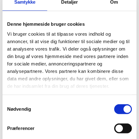
Samtykke
Detaljer
Om
Socialistisk Folkeparti (SF)
Denne hjemmeside bruger cookies
74. Martin Lidegaard
Vi bruger cookies til at tilpasse vores indhold og
03.02.2014 - 28.06.2015
annoncer, til at vise dig funktioner til sociale medier og til
at analysere vores trafik. Vi deler også oplysninger om
Det Radikale Venstre
din brug af vores hjemmeside med vores partnere inden
for sociale medier, annonceringspartnere og
analysepartnere. Vores partnere kan kombinere disse
75. Kristian Jensen
data med andre oplysninger, du har givet dem, eller som
de har indsamlet fra din brug af deres tjenester.
28.06.2015 - 28.11.2016
Venstre
S
Nødvendig
a
m
t
76. Anders Samuelsen
Præferencer
y