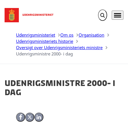
Fold søgefelt u
Menu
Gå til forsiden
Udenrigsministeriet
Om os
Organisation
Udenrigsministeriets historie
Oversigt over Udenrigsministeriets ministre
Udenrigsministre 2000- i dag
Udenrigsministre 2000- i
dag
Del på Facebook
Del på X (Twitter)
Del på LinkedIn