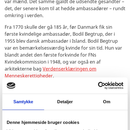
var mænd. Det samme gjaldt de udsendte gesandter –
det, der senere kom til at hedde ambassadører – rundt
omkring i verden.
Fra 1770 skulle der gå 185 år, før Danmark fik sin
første kvindelige ambassadør, Bodil Begtrup, der i
1955 blev dansk ambassadør i Island. Bodil Begtrup
var en bemærkelsesværdig kvinde for sin tid. Hun var
blandt andet den første forkvinde for FNs
Kvindekommission i 1948, og var også en af
arkitekterne bag
Verdenserklæringen om
Menneskerettigheder
.
Mens diplomati i de første mange år af
Udenrigsministeriets levetid var et mandefag, er 55%
af ministeriets ansatte og 33% af cheferne i 2020
Samtykke
Detaljer
Om
kvinder. Ligestillingsdagsordenen er i dag en
tværgående prioritet i Udenrigsministeriets
organisation. I 2020 forventes Udenrigsministeriet for
Denne hjemmeside bruger cookies
første gang at nyudnævne flere kvinder end mænd til