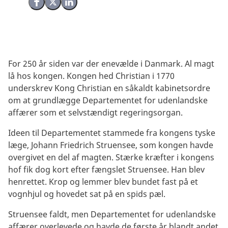
Del på Facebook
Del på X (Twitter)
Del på LinkedIn
For 250 år siden var der enevælde i Danmark. Al magt
lå hos kongen. Kongen hed Christian i 1770
underskrev Kong Christian en såkaldt kabinetsordre
om at grundlægge Departementet for udenlandske
affærer som et selvstændigt regeringsorgan.
Ideen til Departementet stammede fra kongens tyske
læge, Johann Friedrich Struensee, som kongen havde
overgivet en del af magten. Stærke kræfter i kongens
hof fik dog kort efter fængslet Struensee. Han blev
henrettet. Krop og lemmer blev bundet fast på et
vognhjul og hovedet sat på en spids pæl.
Struensee faldt, men Departementet for udenlandske
affærer overlevede og havde de første år blandt andet