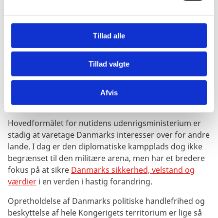
Diplomaten blev ved forhandlingsbordet med Sveriges
l
og Storbritanniens forhandlere i fire døgn indtil det
g
blandt andet var sikret, at Danmark, trods tabet af
Tillad alle
Norge, kunne beholde Grønland, Færøerne og Island.
Som historien om Bourke illustrerer, blev
Tillad valgte
Departementet for udenlandske affærer grundlagt i
en tid præget af territoriale stridigheder, militære
trusler fra Danmarks nabolande og omskiftelige
Afvis
alliancer for at forsvare Danmarks interesser.
Hovedformålet for nutidens udenrigsministerium er
stadig at varetage Danmarks interesser over for andre
lande. I dag er den diplomatiske kampplads dog ikke
begrænset til den militære arena, men har et bredere
fokus på at sikre
Danmarks sikkerhed, velstand og
værdier
i en verden i hastig forandring.
Opretholdelse af Danmarks politiske handlefrihed og
beskyttelse af hele Kongerigets territorium er lige så