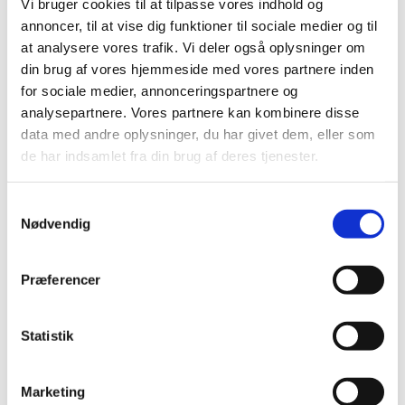
Vi bruger cookies til at tilpasse vores indhold og
chefer.
annoncer, til at vise dig funktioner til sociale medier og til
at analysere vores trafik. Vi deler også oplysninger om
Da Departementet for udenlandske affærer blev
din brug af vores hjemmeside med vores partnere inden
grundlagt, var udenrigspolitik et anliggende for den
for sociale medier, annonceringspartnere og
enevældige konge og for kongens adelige ansatte.
analysepartnere. Vores partnere kan kombinere disse
Departementets eksistensberettigelse var at pleje
data med andre oplysninger, du har givet dem, eller som
kongens interesser, og cementere hans magt over det
de har indsamlet fra din brug af deres tjenester.
udstrakte danske rige fra Island til handelsstationerne
i Indien.
S
Nødvendig
a
Et eksempel er forhandlingerne i Kiel i 1814 efter
m
nederlaget i Napoleonskrigene. Her udsendte Kong
t
Frederik den 6. diplomaten Edmund Bourke, en irsk-
Præferencer
y
født rigmand, til at varetage Danmarks interesser
k
efter nederlaget. Danmark var allieret med Frankrig,
k
Statistik
og mistede som konsekvens af Frankrigs nederlag
e
Norge til Sverige.
v
Marketing
a