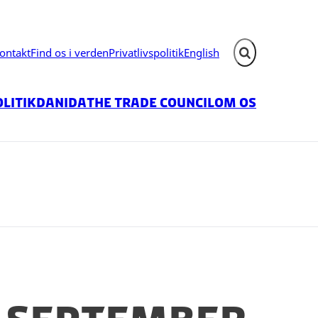
ontakt
Find os i verden
Privatlivspolitik
English
Fold søgefelt ud
litik
Danida
The Trade Council
Om os