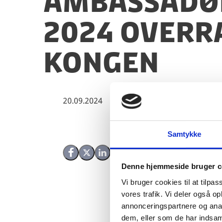
Ambassadør
2024 overra
Kongen
20.09.2024
Samtykke
Del på Facebook
Del på X (Twitter)
Del på LinkedIn
Denne hjemmeside bruger c
Vi bruger cookies til at tilpas
vores trafik. Vi deler også 
annonceringspartnere og anal
dem, eller som de har indsaml