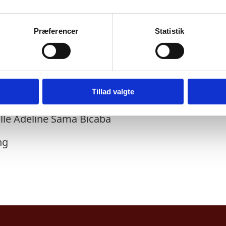
ører:
Præferencer
Statistik
irsson
mir Zakov
Tillad valgte
ng
eille Adeline Sama Bicaba
ng