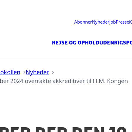
Abonner
Nyheder
Job
Presse
K
Rejse og ophold
Udenrigspo
tokollen
Nyheder
r 2024 overrakte akkreditiver til H.M. Kongen