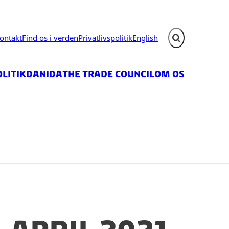
ontakt
Find os i verden
Privatlivspolitik
English
Fold søgefelt ud
litik
Danida
The Trade Council
Om os