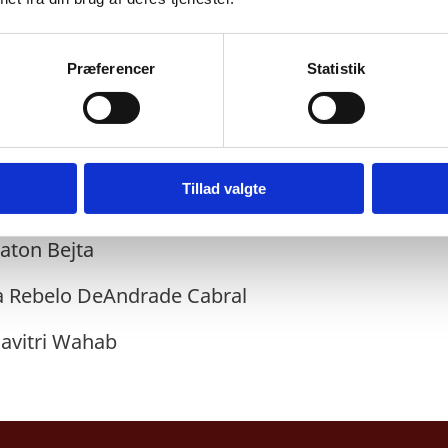
adører:
Præferencer
Statistik
Siddiki
Tillad valgte
rt
aton Bejta
ia Rebelo DeAndrade Cabral
Savitri Wahab