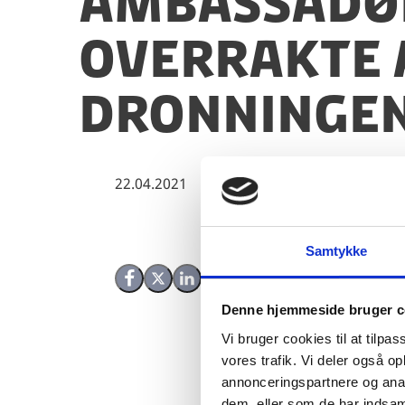
Ambassadøre
overrakte a
Dronninge
22.04.2021
Samtykke
Del på Facebook
Del på X (Twitter)
Del på LinkedIn
Denne hjemmeside bruger c
Vi bruger cookies til at tilpas
vores trafik. Vi deler også 
annonceringspartnere og anal
dem, eller som de har indsaml