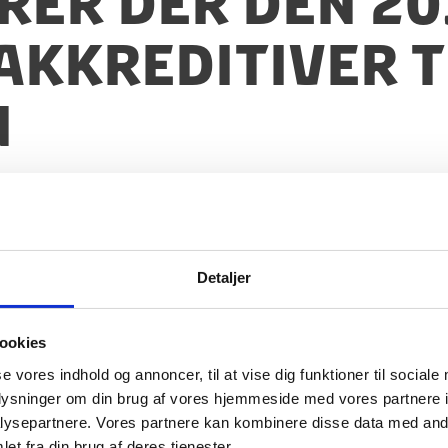
r der den 20.
kkreditiver ti
n
Detaljer
ookies
se vores indhold og annoncer, til at vise dig funktioner til sociale
oplysninger om din brug af vores hjemmeside med vores partnere i
ysepartnere. Vores partnere kan kombinere disse data med andr
et fra din brug af deres tjenester.