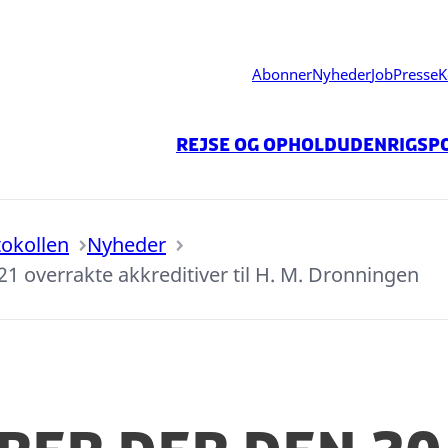
Abonner
Nyheder
Job
Presse
K
Rejse og ophold
Udenrigspo
tokollen
Nyheder
1 overrakte akkreditiver til H. M. Dronningen