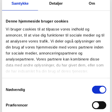
Samtykke
Detaljer
Om
Denne hjemmeside bruger cookies
Del på Facebook
Del på X (Twitter)
Del på LinkedIn
Vi bruger cookies til at tilpasse vores indhold og
annoncer, til at vise dig funktioner til sociale medier og til
at analysere vores trafik. Vi deler også oplysninger om
din brug af vores hjemmeside med vores partnere inden
Ikke-residerende ambassadører:
for sociale medier, annonceringspartnere og
analysepartnere. Vores partnere kan kombinere disse
Lande
Navne
data med andre oplysninger, du har givet dem, eller som
de har indsamlet fra din brug af deres tjenester.
Fr. Titilupe Fanetupouvava’u
Tonga
Tu’ivakano
S
Nødvendig
a
Cambodia
Hr. Kan Pharidh
m
Kirgisistan
Hr. Erlan Abdyldayev
t
Præferencer
y