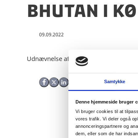
Bhutan i K
09.09.2022
Udnævnelse af honorær konsul for Bh
Samtykke
Del på Facebook
Del på X (Twitter)
Del på LinkedIn
Denne hjemmeside bruger c
Vi bruger cookies til at tilpas
vores trafik. Vi deler også 
annonceringspartnere og anal
dem, eller som de har indsaml