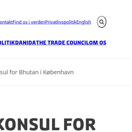
ontakt
Find os i verden
Privatlivspolitik
English
Fold søgefelt ud
litik
Danida
The Trade Council
Om os
ul for Bhutan i København
konsul for