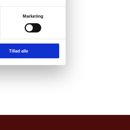
esolution af 2.
øbenhavn med
Marketing
Tillad alle