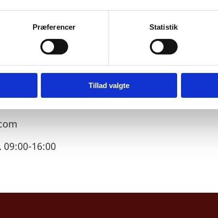
deler, at hr. Christian Nicholas Stadil ved Kgl. r
vet udnævnt til honorær konsul for Bhutan i K
Præferencer
Statistik
Svanemøllevej 17
Tillad valgte
.com
. 09:00-16:00