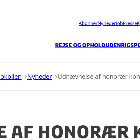
Abonner
Nyheder
Job
Presse
K
Rejse og ophold
Udenrigspo
tokollen
Nyheder
Udnævnelse af honorær kons
 af honorær 