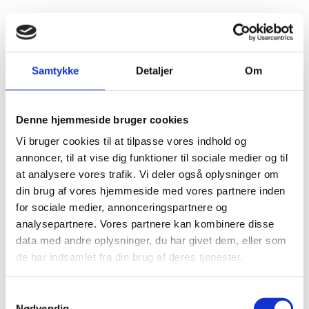
Del på Facebook
Del på X (Twitter)
Del på LinkedIn
Samtykke
Detaljer
Om
Denne hjemmeside bruger cookies
Udenrigsministeriet meddeler, at hr. Nikolaj
Nedergaard Kock ved kgl. resolution af 21. juni 2023 er
Vi bruger cookies til at tilpasse vores indhold og
blevet udnævnt til honorær konsul for Kirgisistan i
annoncer, til at vise dig funktioner til sociale medier og til
Aarhus med jurisdiktion i Danmark.
at analysere vores trafik. Vi deler også oplysninger om
din brug af vores hjemmeside med vores partnere inden
for sociale medier, annonceringspartnere og
analysepartnere. Vores partnere kan kombinere disse
data med andre oplysninger, du har givet dem, eller som
Konsulatets adresse:
Oliehavnsvej 2
de har indsamlet fra din brug af deres tjenester.
S
8000 Aarhus C
Nødvendig