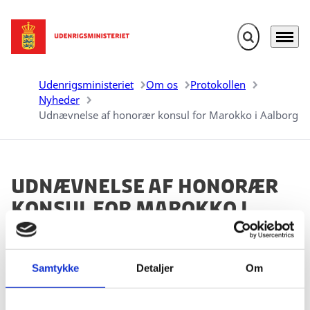
Fold søgefelt u
Menu
Gå til forsiden
Udenrigsministeriet
Om os
Protokollen
Nyheder
Udnævnelse af honorær konsul for Marokko i Aalborg
Udnævnelse af honorær
konsul for Marokko i
Aalborg
11.06.2021
Samtykke
Detaljer
Om