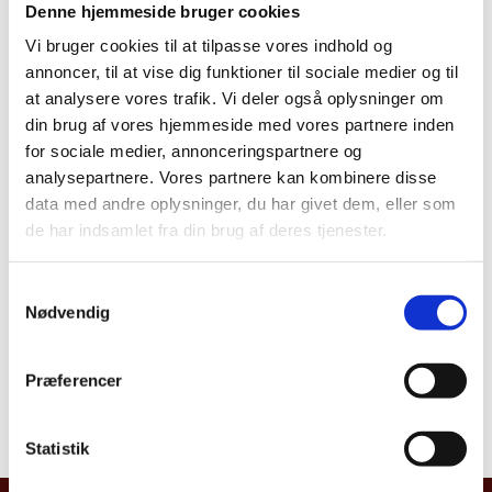
Denne hjemmeside bruger cookies
Vi bruger cookies til at tilpasse vores indhold og
Del på Facebook
Del på X (Twitter)
Del på LinkedIn
annoncer, til at vise dig funktioner til sociale medier og til
at analysere vores trafik. Vi deler også oplysninger om
din brug af vores hjemmeside med vores partnere inden
for sociale medier, annonceringspartnere og
Udenrigsministeriet meddeler, at hr. Lars Siggaard
analysepartnere. Vores partnere kan kombinere disse
Andersen ved kgl. resolution af 1. juni 2021 er
data med andre oplysninger, du har givet dem, eller som
udnævnt til honorær konsul fra Marokko i Aalborg
de har indsamlet fra din brug af deres tjenester.
med juristiktion for Nordjylland.
S
Konsulatets adresse er: Algade 44, 1. sal, 9000 Aalborg
Nødvendig
a
Tlf. +45 2537 5554
m
t
Præferencer
E-mail:
konsul@andersenconsult.com
y
k
Åbningstider: Efter aftale
k
Statistik
e