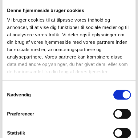
Denne hjemmeside bruger cookies
Vi bruger cookies til at tilpasse vores indhold og
Del på Facebook
Del på X (Twitter)
Del på LinkedIn
annoncer, til at vise dig funktioner til sociale medier og til
at analysere vores trafik. Vi deler også oplysninger om
din brug af vores hjemmeside med vores partnere inden
for sociale medier, annonceringspartnere og
Udenrigsministeriet meddeler, at fr. Lisbeth Møller ved
analysepartnere. Vores partnere kan kombinere disse
kgl. resolution af 23. marts 2020 er udnævnt til
data med andre oplysninger, du har givet dem, eller som
honorær konsul for Namibia i København med
de har indsamlet fra din brug af deres tjenester.
jurisdiktion i Danmark.
S
Konsulatets adresse er: Grækenlandsvej 147, 2300
Nødvendig
a
København S
m
Tlf. +45 27 57 53 74
t
Præferencer
y
E-mail:
lisbethmoller@gmail.com
k
k
Statistik
Åbningstider: Mandage og torsdage kl. 9.00 - kl. 12.00