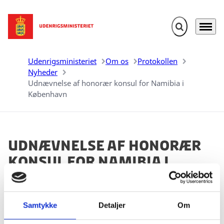
Fold søgefelt u
Menu
Gå til forsiden
Udenrigsministeriet
Om os
Protokollen
Nyheder
Udnævnelse af honorær konsul for Namibia i
København
Udnævnelse af honorær
konsul for Namibia i
København
16.04.2020
Samtykke
Detaljer
Om