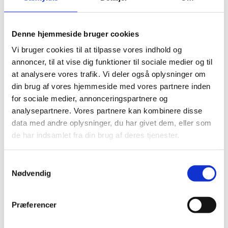
Del på Facebook
Del på X (Twitter)
Del på LinkedIn
Denne hjemmeside bruger cookies
Vi bruger cookies til at tilpasse vores indhold og
annoncer, til at vise dig funktioner til sociale medier og til
Udenrigsministeriet meddeler, at hr. Jacob Bjerring-
at analysere vores trafik. Vi deler også oplysninger om
Hansen, ved kgl. resolution af 18. marts 2025, er
din brug af vores hjemmeside med vores partnere inden
udnævnt honorær konsul for Norge i Rønne med
for sociale medier, annonceringspartnere og
jurisdiktion på Bornholm.
analysepartnere. Vores partnere kan kombinere disse
data med andre oplysninger, du har givet dem, eller som
de har indsamlet fra din brug af deres tjenester.
Konsulatets adresse: Snorrebakken 66
3700 Rønne
S
Nødvendig
a
m
t
Tlf.: +45 25 60 11
64
Præferencer
y
E-mail:
jacobbjerring@gmail.com
k