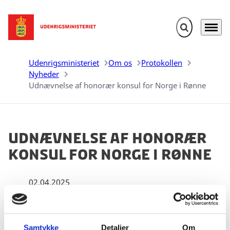
Fold søgefelt u
Menu
Gå til forsiden
Udenrigsministeriet
Om os
Protokollen
Nyheder
Udnævnelse af honorær konsul for Norge i Rønne
Udnævnelse af honorær
konsul for Norge i Rønne
02.04.2025
Samtykke
Detaljer
Om