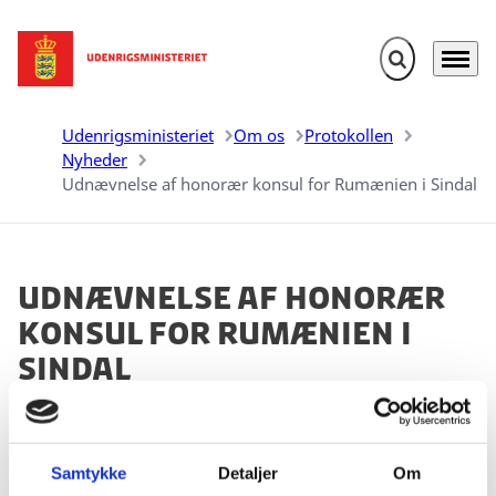
Fold søgefelt u
Menu
Gå til forsiden
Udenrigsministeriet
Om os
Protokollen
Nyheder
Udnævnelse af honorær konsul for Rumænien i Sindal
Udnævnelse af honorær
konsul for Rumænien i
Sindal
11.07.2025
Samtykke
Detaljer
Om