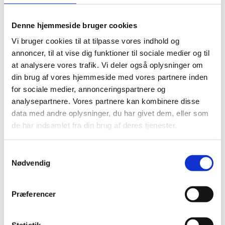
Del på Facebook
Del på X (Twitter)
Del på LinkedIn
Denne hjemmeside bruger cookies
Vi bruger cookies til at tilpasse vores indhold og
annoncer, til at vise dig funktioner til sociale medier og til
at analysere vores trafik. Vi deler også oplysninger om
din brug af vores hjemmeside med vores partnere inden
Udenrigsministeriet meddeler, at hr. Henrik Hougaard
for sociale medier, annonceringspartnere og
ved kgl. resolution af 2. juli 2025 er udnævnt til
analysepartnere. Vores partnere kan kombinere disse
honorær konsul for Rumænien i Sindal med
data med andre oplysninger, du har givet dem, eller som
jurisdiktion i Region Nordjylland.
de har indsamlet fra din brug af deres tjenester.
S
Konsulatets adresse: Skaarupgaard 59
Nødvendig
a
9870 Sindal
m
t
Præferencer
Tlf.: +45 98 93 03 09
y
k
E-mail:
hh@thoraso.dk
k
Statistik