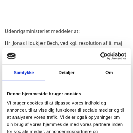
Udenrigsministeriet meddeler at:
Hr. Jonas Houkjær Bech, ved kgl. resolution af 8. maj
2026, er udnævnt honorær konsul for Island med
jurisdiktion i Thisted.
Konsulatets adresse og kontaktoplysninger:
Samtykke
Detaljer
Om
Frederiksgade 14, 7700 Thisted
E-mail:
mada@advodan.dk
Telefon: +45 97 92 28 88
Denne hjemmeside bruger cookies
Åbningstider: 09:00-16:00 (mandag-tirsdag)
Vi bruger cookies til at tilpasse vores indhold og
Hr. Michael Hammer, ved kgl. resolution af 8. maj
annoncer, til at vise dig funktioner til sociale medier og til
2026, er udnævnt honorær konsul for Island med
at analysere vores trafik. Vi deler også oplysninger om
jurisdiktion på Bornholm.
din brug af vores hjemmeside med vores partnere inden
for sociale medier, annonceringspartnere og