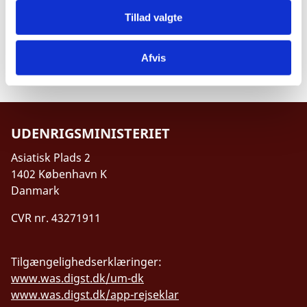
Konsulatets adresse og kontaktoplysninger:
Tillad valgte
Oluf Palmes Allé 39, 8200 Århus N
E-mail:
mongconsul@proton.me
Telefon: +45 20 48 55 46
Afvis
Åbningstider: Onsdage 10:00-12:00
UDENRIGSMINISTERIET
Asiatisk Plads 2
1402 København K
Danmark
CVR nr. 43271911
Tilgængelighedserklæringer:
www.was.digst.dk/um-dk
www.was.digst.dk/app-rejseklar