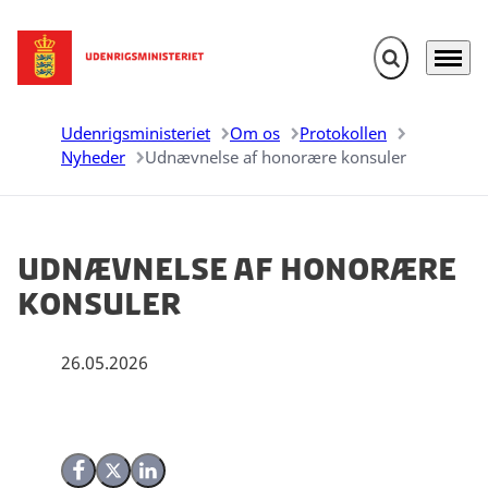
Fold søgefelt u
Menu
Gå til forsiden
Udenrigsministeriet
Om os
Protokollen
Nyheder
Udnævnelse af honorære konsuler
Udnævnelse af honorære
konsuler
26.05.2026
Del på Facebook
Del på X (Twitter)
Del på LinkedIn